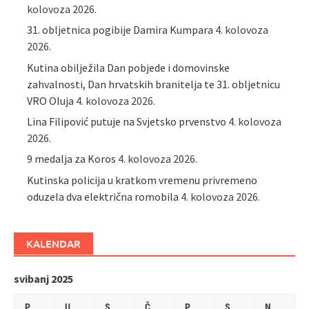
kolovoza 2026.
31. obljetnica pogibije Damira Kumpara
4. kolovoza
2026.
Kutina obilježila Dan pobjede i domovinske
zahvalnosti, Dan hrvatskih branitelja te 31. obljetnicu
VRO Oluja
4. kolovoza 2026.
Lina Filipović putuje na Svjetsko prvenstvo
4. kolovoza
2026.
9 medalja za Koros
4. kolovoza 2026.
Kutinska policija u kratkom vremenu privremeno
oduzela dva električna romobila
4. kolovoza 2026.
KALENDAR
svibanj 2025
P
U
S
Č
P
S
N