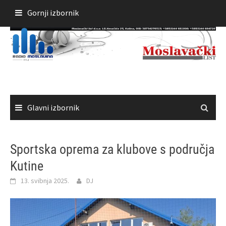
Skoči
Gornji izbornik
do
sadržaja
Glavni izbornik
Sportska oprema za klubove s područja
Kutine
13. svibnja 2025.
DJ