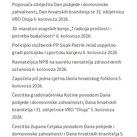
Popovača obilježila Dan pobjede i domovinske
zahvalnosti, Dan hrvatskih branitelja te 31. obljetnicu
VRO Oluja
6. kolovoza 2026.
30. maraton arapskih konja „Tradicija prošlosti –
potreba budućnosti“
6. kolovoza 2026.
Policijski službenik PP Sisak Patrik Jelaš uspješno
gradi policijsku i sportsku karijeru
6. kolovoza 2026.
Ravnateljica NPB na susretu ravnatelja zdravstvenih
ustanova
6. kolovoza 2026.
Započela još jedna Ljetna škola hrvatskog folklora
5.
kolovoza 2026.
Čestitka gradonačelnika Kutine povodom Dana
pobjede i domovinske zahvalnosti, Dana hrvatskih
branitelja i 31. obljetnice VRO “Oluja”
5. kolovoza
2026.
Čestitka župana Celjaka povodom Dana pobjede i
domovinske zahvalnosti i Dana hrvatskih branitelja
5.