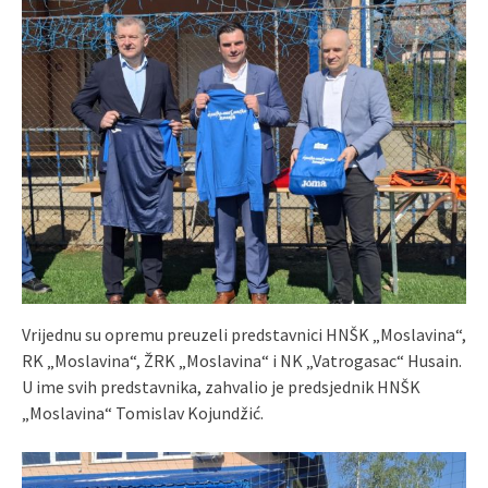
Vrijednu su opremu preuzeli predstavnici HNŠK „Moslavina“,
RK „Moslavina“, ŽRK „Moslavina“ i NK „Vatrogasac“ Husain.
U ime svih predstavnika, zahvalio je predsjednik HNŠK
„Moslavina“ Tomislav Kojundžić.