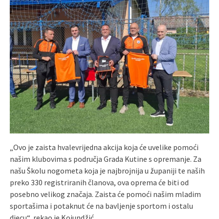
„Ovo je zaista hvalevrijedna akcija koja će uvelike pomoći
našim klubovima s područja Grada Kutine s opremanje. Za
našu Školu nogometa koja je najbrojnija u županiji te naših
preko 330 registriranih članova, ova oprema će biti od
posebno velikog značaja. Zaista će pomoći našim mladim
sportašima i potaknut će na bavljenje sportom i ostalu
djecu“, rekao je Kojundžić.