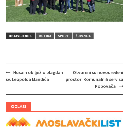
OBJAVLJENO U
KUTINA
SPORT
ŽUPANIJA
Husain obilježio blagdan
Otvoreni su novouređeni
Navigacija
sv. Leopolda Mandića
prostori Komunalnih servisa
objava
Popovača
OGLASI