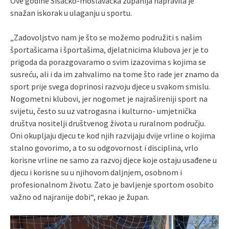
Ove godine Sisačko-moslavačka županija napravila je
snažan iskorak u ulaganju u sportu.
„Zadovoljstvo nam je što se možemo podružiti s našim
športašicama i športašima, djelatnicima klubova jer je to
prigoda da porazgovaramo o svim izazovima s kojima se
susreću, ali i da im zahvalimo na tome što rade jer znamo da
sport prije svega doprinosi razvoju djece u svakom smislu.
Nogometni klubovi, jer nogomet je najrašireniji sport na
svijetu, često su uz vatrogasna i kulturno- umjetnička
društva nositelji društvenog života u ruralnom području.
Oni okupljaju djecu te kod njih razvijaju dvije vrline o kojima
stalno govorimo, a to su odgovornost i disciplina, vrlo
korisne vrline ne samo za razvoj djece koje ostaju usađene u
djecu i korisne su u njihovom daljnjem, osobnom i
profesionalnom životu. Zato je bavljenje sportom osobito
važno od najranije dobi“, rekao je župan.