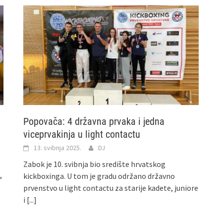
Popovača: 4 državna prvaka i jedna
viceprvakinja u light contactu
13. svibnja 2025.
DJ
Zabok je 10. svibnja bio središte hrvatskog
,
kickboxinga. U tom je gradu održano državno
prvenstvo u light contactu za starije kadete, juniore
i
[...]