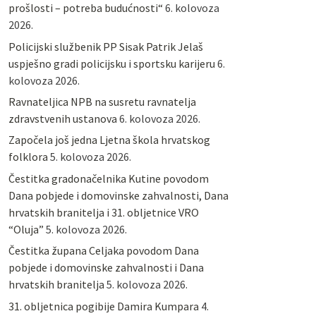
prošlosti – potreba budućnosti“
6. kolovoza
2026.
Policijski službenik PP Sisak Patrik Jelaš
uspješno gradi policijsku i sportsku karijeru
6.
kolovoza 2026.
Ravnateljica NPB na susretu ravnatelja
zdravstvenih ustanova
6. kolovoza 2026.
Započela još jedna Ljetna škola hrvatskog
folklora
5. kolovoza 2026.
Čestitka gradonačelnika Kutine povodom
Dana pobjede i domovinske zahvalnosti, Dana
hrvatskih branitelja i 31. obljetnice VRO
“Oluja”
5. kolovoza 2026.
Čestitka župana Celjaka povodom Dana
pobjede i domovinske zahvalnosti i Dana
hrvatskih branitelja
5. kolovoza 2026.
31. obljetnica pogibije Damira Kumpara
4.