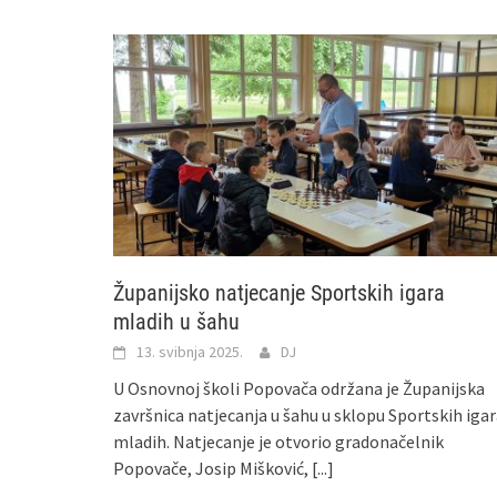
Županijsko natjecanje Sportskih igara
mladih u šahu
13. svibnja 2025.
DJ
U Osnovnoj školi Popovača održana je Županijska
završnica natjecanja u šahu u sklopu Sportskih iga
mladih. Natjecanje je otvorio gradonačelnik
Popovače, Josip Mišković,
[...]