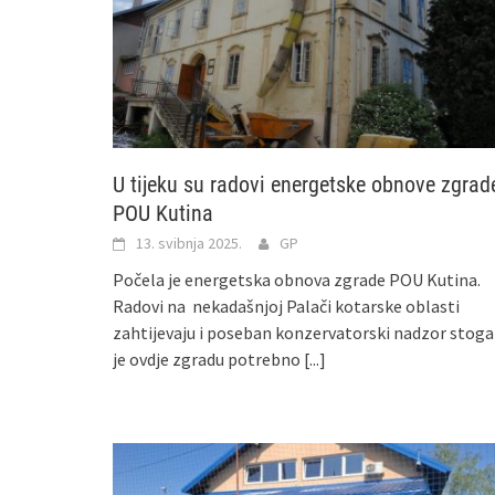
U tijeku su radovi energetske obnove zgrad
POU Kutina
13. svibnja 2025.
GP
Počela je energetska obnova zgrade POU Kutina.
Radovi na nekadašnjoj Palači kotarske oblasti
zahtijevaju i poseban konzervatorski nadzor stoga
je ovdje zgradu potrebno
[...]