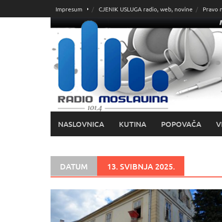
Skoči
Impresum
CJENIK USLUGA radio, web, novine
Pravo 
do
sadržaja
NASLOVNICA
KUTINA
POPOVAČA
V
DATUM
13. SVIBNJA 2025.