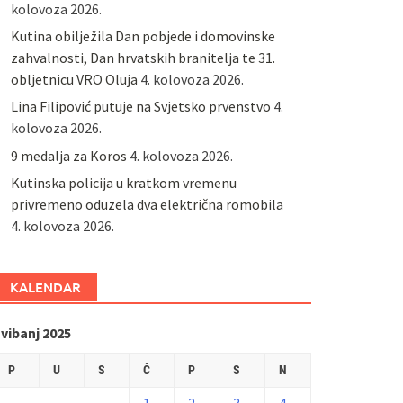
kolovoza 2026.
Kutina obilježila Dan pobjede i domovinske
zahvalnosti, Dan hrvatskih branitelja te 31.
obljetnicu VRO Oluja
4. kolovoza 2026.
Lina Filipović putuje na Svjetsko prvenstvo
4.
kolovoza 2026.
9 medalja za Koros
4. kolovoza 2026.
Kutinska policija u kratkom vremenu
privremeno oduzela dva električna romobila
4. kolovoza 2026.
KALENDAR
vibanj 2025
P
U
S
Č
P
S
N