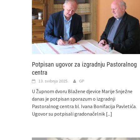
Potpisan ugovor za izgradnju Pastoralnog
centra
13. svibnja 2025.
GP
U Župnom dvoru Blažene djevice Marije Snježne
danas je potpisan sporazum o izgradnji
Pastoralnog centra bl. Ivana Bonifacija Pavletića.
Ugovor su potpisali gradonačelnik
[...]