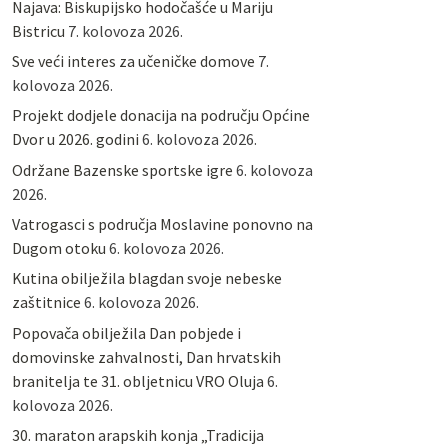
Najava: Biskupijsko hodočašće u Mariju
Bistricu
7. kolovoza 2026.
Sve veći interes za učeničke domove
7.
kolovoza 2026.
Projekt dodjele donacija na području Općine
Dvor u 2026. godini
6. kolovoza 2026.
Održane Bazenske sportske igre
6. kolovoza
2026.
Vatrogasci s područja Moslavine ponovno na
Dugom otoku
6. kolovoza 2026.
Kutina obilježila blagdan svoje nebeske
zaštitnice
6. kolovoza 2026.
Popovača obilježila Dan pobjede i
domovinske zahvalnosti, Dan hrvatskih
branitelja te 31. obljetnicu VRO Oluja
6.
kolovoza 2026.
30. maraton arapskih konja „Tradicija