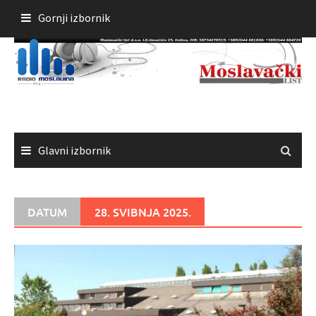
Skoči
Gornji izbornik
do
sadržaja
Glavni izbornik
DATUM
28. SVIBNJA 2025.