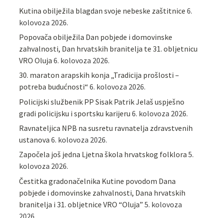
Kutina obilježila blagdan svoje nebeske zaštitnice
6.
kolovoza 2026.
Popovača obilježila Dan pobjede i domovinske
zahvalnosti, Dan hrvatskih branitelja te 31. obljetnicu
VRO Oluja
6. kolovoza 2026.
30. maraton arapskih konja „Tradicija prošlosti –
potreba budućnosti“
6. kolovoza 2026.
Policijski službenik PP Sisak Patrik Jelaš uspješno
gradi policijsku i sportsku karijeru
6. kolovoza 2026.
Ravnateljica NPB na susretu ravnatelja zdravstvenih
ustanova
6. kolovoza 2026.
Započela još jedna Ljetna škola hrvatskog folklora
5.
kolovoza 2026.
Čestitka gradonačelnika Kutine povodom Dana
pobjede i domovinske zahvalnosti, Dana hrvatskih
branitelja i 31. obljetnice VRO “Oluja”
5. kolovoza
2026.