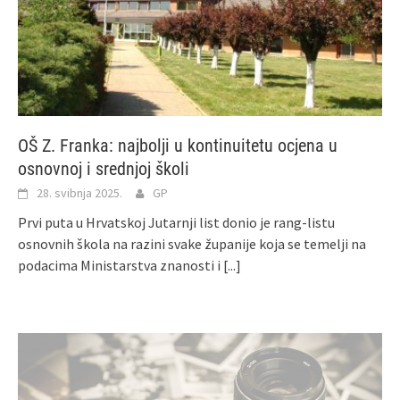
OŠ Z. Franka: najbolji u kontinuitetu ocjena u
osnovnoj i srednjoj školi
28. svibnja 2025.
GP
Prvi puta u Hrvatskoj Jutarnji list donio je rang-listu
osnovnih škola na razini svake županije koja se temelji na
podacima Ministarstva znanosti i
[...]