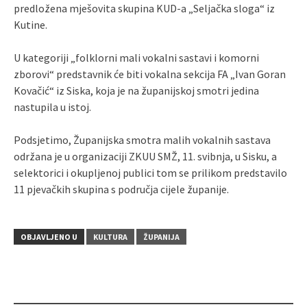
predložena mješovita skupina KUD-a „Seljačka sloga“ iz
Kutine.
U kategoriji „folklorni mali vokalni sastavi i komorni
zborovi“ predstavnik će biti vokalna sekcija FA „Ivan Goran
Kovačić“ iz Siska, koja je na županijskoj smotri jedina
nastupila u istoj.
Podsjetimo, Županijska smotra malih vokalnih sastava
održana je u organizaciji ZKUU SMŽ, 11. svibnja, u Sisku, a
selektorici i okupljenoj publici tom se prilikom predstavilo
11 pjevačkih skupina s područja cijele županije.
OBJAVLJENO U
KULTURA
ŽUPANIJA