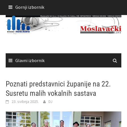
Skoči
Gornji izbornik
do
sadržaja
Glavni izbornik
Poznati predstavnici županije na 22.
Susretu malih vokalnih sastava
23. svibnja 2025.
DJ