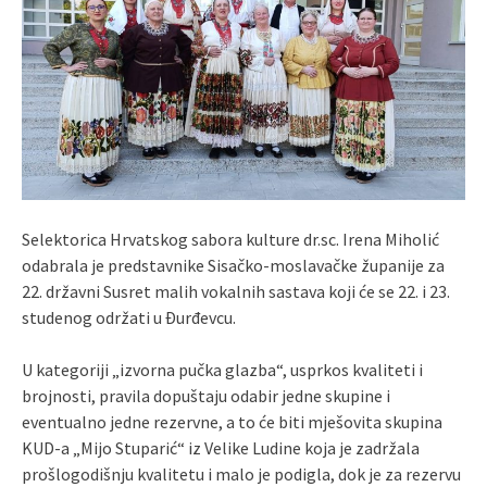
Selektorica Hrvatskog sabora kulture dr.sc. Irena Miholić
odabrala je predstavnike Sisačko-moslavačke županije za
22. državni Susret malih vokalnih sastava koji će se 22. i 23.
studenog održati u Đurđevcu.
U kategoriji „izvorna pučka glazba“, usprkos kvaliteti i
brojnosti, pravila dopuštaju odabir jedne skupine i
eventualno jedne rezervne, a to će biti mješovita skupina
KUD-a „Mijo Stuparić“ iz Velike Ludine koja je zadržala
prošlogodišnju kvalitetu i malo je podigla, dok je za rezervu