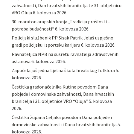
zahvalnosti, Dan hrvatskih branitelja te 31. obljetnicu
VRO Oluja
6. kolovoza 2026.
30. maraton arapskih konja „Tradicija prošlosti –
potreba budućnosti“
6. kolovoza 2026.
Policijski službenik PP Sisak Patrik Jelaš uspješno
gradi policijsku i sportsku karijeru
6. kolovoza 2026.
Ravnateljica NPB na susretu ravnatelja zdravstvenih
ustanova
6. kolovoza 2026.
Započela još jedna Ljetna škola hrvatskog folklora
5.
kolovoza 2026.
Čestitka gradonačelnika Kutine povodom Dana
pobjede i domovinske zahvalnosti, Dana hrvatskih
branitelja i 31. obljetnice VRO “Oluja”
5. kolovoza
2026.
Čestitka župana Celjaka povodom Dana pobjede i
domovinske zahvalnosti i Dana hrvatskih branitelja
5.
kolovoza 2026.