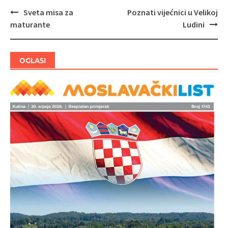
Sveta misa za
Poznati vijećnici u Velikoj
Navigacija
maturante
Ludini
objava
OGLASI