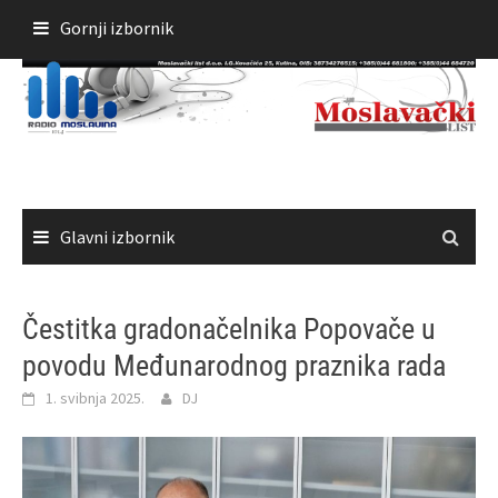
Skoči
Gornji izbornik
do
sadržaja
Glavni izbornik
Čestitka gradonačelnika Popovače u
povodu Međunarodnog praznika rada
1. svibnja 2025.
DJ