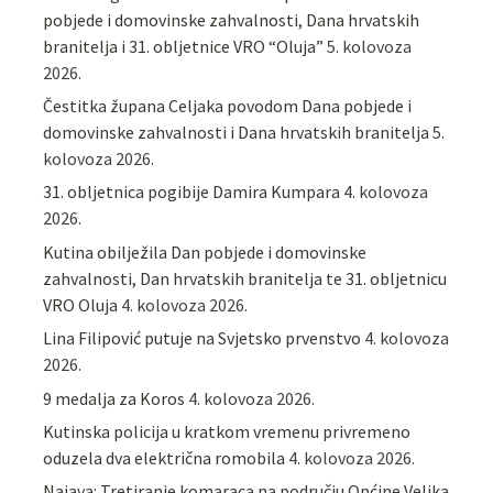
pobjede i domovinske zahvalnosti, Dana hrvatskih
branitelja i 31. obljetnice VRO “Oluja”
5. kolovoza
2026.
Čestitka župana Celjaka povodom Dana pobjede i
domovinske zahvalnosti i Dana hrvatskih branitelja
5.
kolovoza 2026.
31. obljetnica pogibije Damira Kumpara
4. kolovoza
2026.
Kutina obilježila Dan pobjede i domovinske
zahvalnosti, Dan hrvatskih branitelja te 31. obljetnicu
VRO Oluja
4. kolovoza 2026.
Lina Filipović putuje na Svjetsko prvenstvo
4. kolovoza
2026.
9 medalja za Koros
4. kolovoza 2026.
Kutinska policija u kratkom vremenu privremeno
oduzela dva električna romobila
4. kolovoza 2026.
Najava: Tretiranje komaraca na području Općine Velika