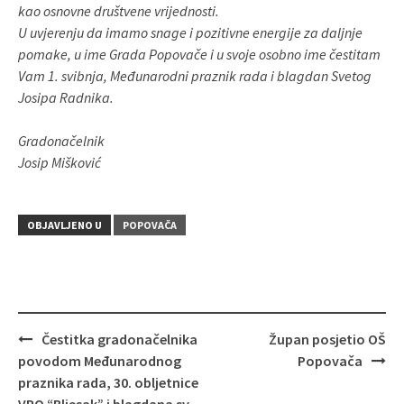
kao osnovne društvene vrijednosti.
U uvjerenju da imamo snage i pozitivne energije za daljnje
pomake, u ime Grada Popovače i u svoje osobno ime čestitam
Vam 1. svibnja, Međunarodni praznik rada i blagdan Svetog
Josipa Radnika.
Gradonačelnik
Josip Mišković
OBJAVLJENO U
POPOVAČA
Čestitka gradonačelnika
Župan posjetio OŠ
Navigacija
povodom Međunarodnog
Popovača
objava
praznika rada, 30. obljetnice
VRO “Bljesak” i blagdana sv.