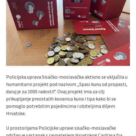
Policijska uprava Sisačko-moslavačka aktivno se uključila u
humanitarni projekt pod nazivom „Spasi kunu od propasti,
daruj je za 1000 radosti!”. Ovaj projekt ima za cilj
prikupljanje preostalih kovanica kuna i lipa kako bi se
pomoglo potrebitim pojedincima i obiteljima diljem
Hrvatske.
U prostorijama Policijske uprave sisačko-moslavačke
održan je sastanak s ravnateljem Hrvatskog Caritasa fra