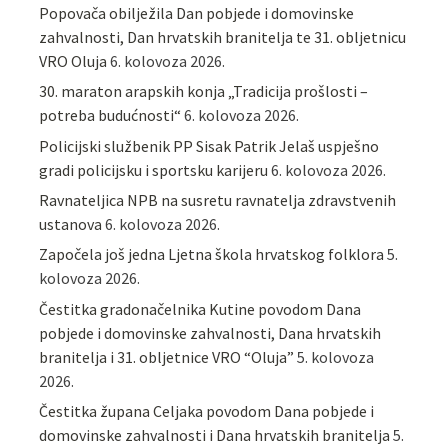
Popovača obilježila Dan pobjede i domovinske
zahvalnosti, Dan hrvatskih branitelja te 31. obljetnicu
VRO Oluja
6. kolovoza 2026.
30. maraton arapskih konja „Tradicija prošlosti –
potreba budućnosti“
6. kolovoza 2026.
Policijski službenik PP Sisak Patrik Jelaš uspješno
gradi policijsku i sportsku karijeru
6. kolovoza 2026.
Ravnateljica NPB na susretu ravnatelja zdravstvenih
ustanova
6. kolovoza 2026.
Započela još jedna Ljetna škola hrvatskog folklora
5.
kolovoza 2026.
Čestitka gradonačelnika Kutine povodom Dana
pobjede i domovinske zahvalnosti, Dana hrvatskih
branitelja i 31. obljetnice VRO “Oluja”
5. kolovoza
2026.
Čestitka župana Celjaka povodom Dana pobjede i
domovinske zahvalnosti i Dana hrvatskih branitelja
5.