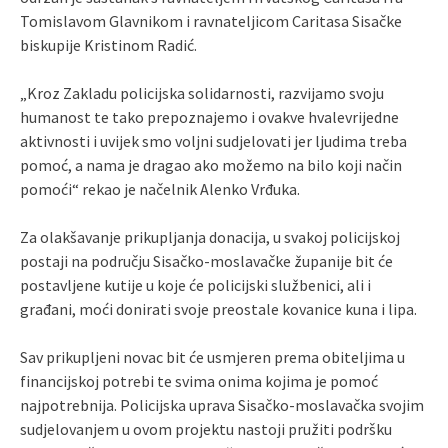
Tomislavom Glavnikom i ravnateljicom Caritasa Sisačke
biskupije Kristinom Radić.
„Kroz Zakladu policijska solidarnosti, razvijamo svoju
humanost te tako prepoznajemo i ovakve hvalevrijedne
aktivnosti i uvijek smo voljni sudjelovati jer ljudima treba
pomoć, a nama je dragao ako možemo na bilo koji način
pomoći“ rekao je načelnik Alenko Vrđuka.
Za olakšavanje prikupljanja donacija, u svakoj policijskoj
postaji na području Sisačko-moslavačke županije bit će
postavljene kutije u koje će policijski službenici, ali i
građani, moći donirati svoje preostale kovanice kuna i lipa.
Sav prikupljeni novac bit će usmjeren prema obiteljima u
financijskoj potrebi te svima onima kojima je pomoć
najpotrebnija. Policijska uprava Sisačko-moslavačka svojim
sudjelovanjem u ovom projektu nastoji pružiti podršku