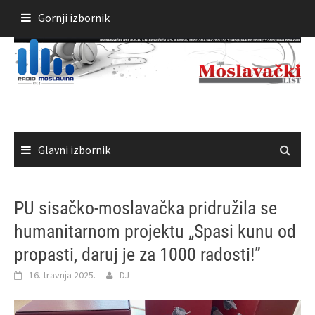
Skoči
Gornji izbornik
do
sadržaja
Glavni izbornik
PU sisačko-moslavačka pridružila se
humanitarnom projektu „Spasi kunu od
propasti, daruj je za 1000 radosti!”
16. travnja 2025.
DJ