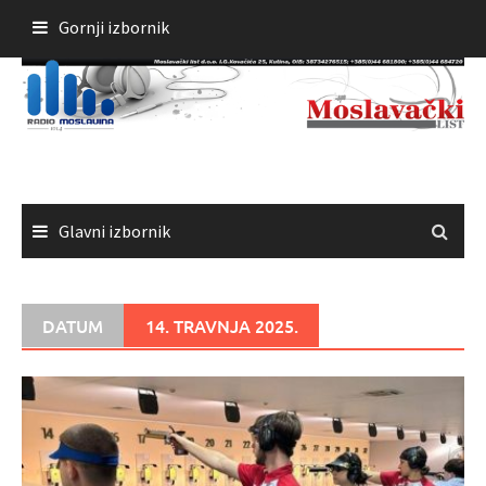
Skoči
Gornji izbornik
do
sadržaja
Glavni izbornik
DATUM
14. TRAVNJA 2025.