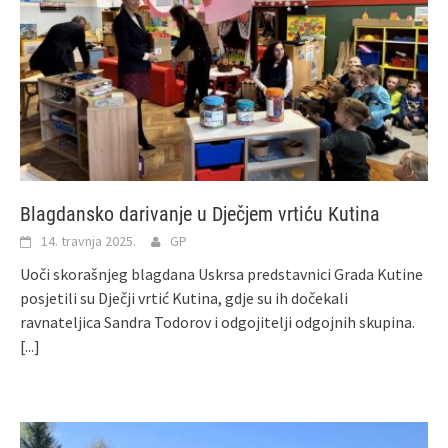
Blagdansko darivanje u Dječjem vrtiću Kutina
14. travnja 2025.
GP
Uoči skorašnjeg blagdana Uskrsa predstavnici Grada Kutine
posjetili su Dječji vrtić Kutina, gdje su ih dočekali
ravnateljica Sandra Todorov i odgojitelji odgojnih skupina.
[...]