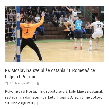
RK Moslavina sve bliže ostanku; rukometašice
bolje od Petrinie
14. travnja 2025.
GP
Rukometaši Moslavine u subotu su u 8. kolu Lige za ostanak
savladali na domaćem parketu Trogir s 31:26, i time gotovo
sigurno osigurali
[...]