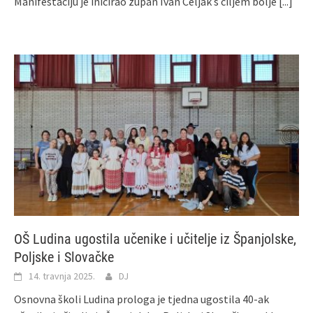
Manifestaciju je inicirao župan Ivan Celjak s ciljem bolje
[...]
OŠ Ludina ugostila učenike i učitelje iz Španjolske,
Poljske i Slovačke
14. travnja 2025.
DJ
Osnovna školi Ludina prologa je tjedna ugostila 40-ak