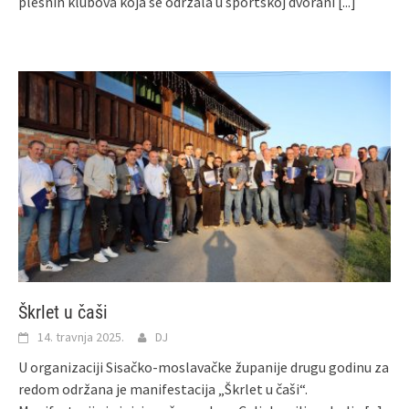
plesnih klubova koja se održala u sportskoj dvorani
[...]
Škrlet u čaši
14. travnja 2025.
DJ
U organizaciji Sisačko-moslavačke županije drugu godinu za
redom održana je manifestacija „Škrlet u čaši“.