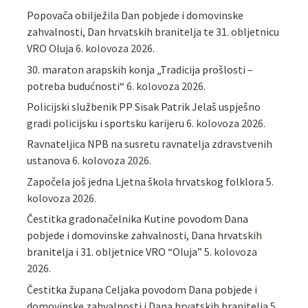
Popovača obilježila Dan pobjede i domovinske
zahvalnosti, Dan hrvatskih branitelja te 31. obljetnicu
VRO Oluja
6. kolovoza 2026.
30. maraton arapskih konja „Tradicija prošlosti –
potreba budućnosti“
6. kolovoza 2026.
Policijski službenik PP Sisak Patrik Jelaš uspješno
gradi policijsku i sportsku karijeru
6. kolovoza 2026.
Ravnateljica NPB na susretu ravnatelja zdravstvenih
ustanova
6. kolovoza 2026.
Započela još jedna Ljetna škola hrvatskog folklora
5.
kolovoza 2026.
Čestitka gradonačelnika Kutine povodom Dana
pobjede i domovinske zahvalnosti, Dana hrvatskih
branitelja i 31. obljetnice VRO “Oluja”
5. kolovoza
2026.
Čestitka župana Celjaka povodom Dana pobjede i
domovinske zahvalnosti i Dana hrvatskih branitelja
5.