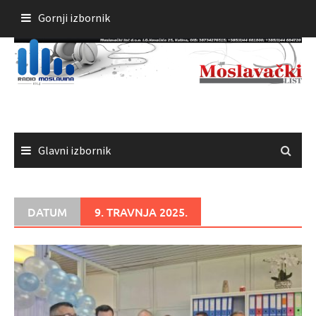
Skoči
Gornji izbornik
do
sadržaja
Glavni izbornik
DATUM
9. TRAVNJA 2025.