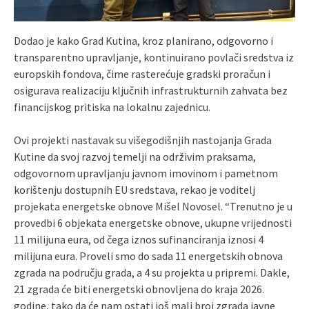
Dodao je kako Grad Kutina, kroz planirano, odgovorno i
transparentno upravljanje, kontinuirano povlači sredstva iz
europskih fondova, čime rasterećuje gradski proračun i
osigurava realizaciju ključnih infrastrukturnih zahvata bez
financijskog pritiska na lokalnu zajednicu.
Ovi projekti nastavak su višegodišnjih nastojanja Grada
Kutine da svoj razvoj temelji na održivim praksama,
odgovornom upravljanju javnom imovinom i pametnom
korištenju dostupnih EU sredstava, rekao je voditelj
projekata energetske obnove Mišel Novosel. “Trenutno je u
provedbi 6 objekata energetske obnove, ukupne vrijednosti
11 milijuna eura, od čega iznos sufinanciranja iznosi 4
milijuna eura. Proveli smo do sada 11 energetskih obnova
zgrada na području grada, a 4 su projekta u pripremi. Dakle,
21 zgrada će biti energetski obnovljena do kraja 2026.
godine, tako da će nam ostati još mali broj zgrada javne