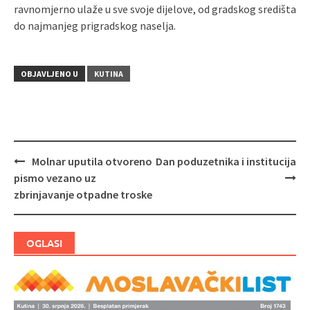
ravnomjerno ulaže u sve svoje dijelove, od gradskog središta
do najmanjeg prigradskog naselja.
OBJAVLJENO U
KUTINA
Molnar uputila otvoreno
Dan poduzetnika i institucija
Navigacija
pismo vezano uz
objava
zbrinjavanje otpadne troske
OGLASI