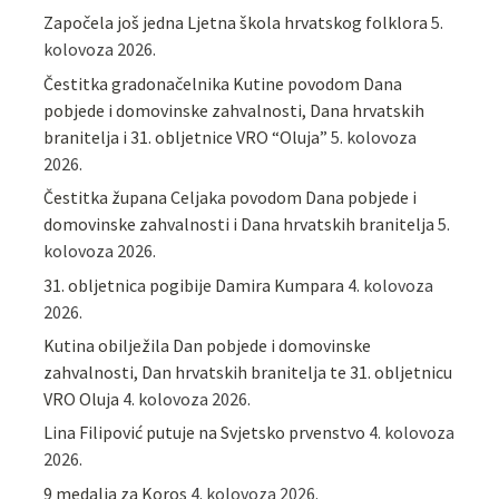
Započela još jedna Ljetna škola hrvatskog folklora
5.
kolovoza 2026.
Čestitka gradonačelnika Kutine povodom Dana
pobjede i domovinske zahvalnosti, Dana hrvatskih
branitelja i 31. obljetnice VRO “Oluja”
5. kolovoza
2026.
Čestitka župana Celjaka povodom Dana pobjede i
domovinske zahvalnosti i Dana hrvatskih branitelja
5.
kolovoza 2026.
31. obljetnica pogibije Damira Kumpara
4. kolovoza
2026.
Kutina obilježila Dan pobjede i domovinske
zahvalnosti, Dan hrvatskih branitelja te 31. obljetnicu
VRO Oluja
4. kolovoza 2026.
Lina Filipović putuje na Svjetsko prvenstvo
4. kolovoza
2026.
9 medalja za Koros
4. kolovoza 2026.