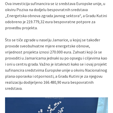
Ova investicija sufinancira se iz sredstava Europske unije, u
okviru Poziva na dodjelu bespovratnih sredstava
„Energetska obnova zgrada javnog sektora“, a Gradu Kutini
odobreno je 219.779,32 eura bespovratne potpore za
provedbu projekta.
Što se tiče zgrade u naselju Jamarice, u kojoj se također
provode sveobuhvatne mjere energetske obnove,
vrijednost projekta iznosi 270.000 eura. Zahvati koji će se
provoditi u Jamaricama jednaki su po opsegu i ciljevima kao
i oni u centru grada. Važno je istaknuti kako se i ovaj projekt
sufinancira sredstvima Europske unije u okviru Nacionalnog
plana oporavka i otpornosti, a Gradu Kutini je za njegovu
realizaciju dodijeljeno 166.480,90 eura bespovratnih
sredstava.