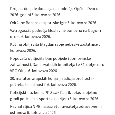
Projekt dodjele donacija na području Općine Dvor u
2026. godini
6. kolovoza 2026.
Održane Bazenske sportske igre
6. kolovoza 2026.
Vatrogasci s područja Moslavine ponovno na Dugom
otoku
6. kolovoza 2026.
Kutina obilježila blagdan svoje nebeske zaštitnice
6.
kolovoza 2026.
Popovača obilježila Dan pobjede i domovinske
zahvalnosti, Dan hrvatskih branitelja te 31. obljetnicu
VRO Oluja
6. kolovoza 2026.
30. maraton arapskih konja „Tradicija prošlosti –
potreba budućnosti“
6. kolovoza 2026.
Policijski službenik PP Sisak Patrik Jelaš uspješno
gradi policijsku i sportsku karijeru
6. kolovoza 2026.
Ravnateljica NPB na susretu ravnatelja zdravstvenih
ustanova
6. kolovoza 2026.