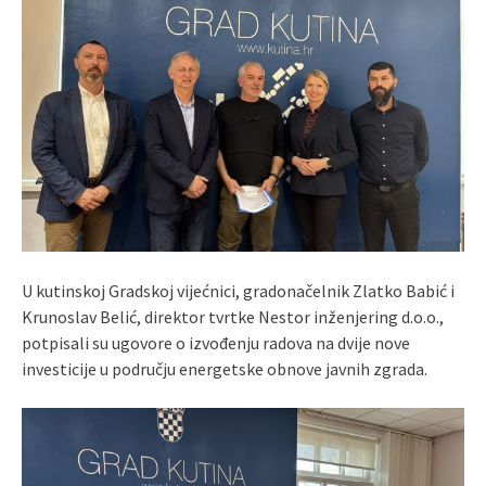
U kutinskoj Gradskoj vijećnici, gradonačelnik Zlatko Babić i
Krunoslav Belić, direktor tvrtke Nestor inženjering d.o.o.,
potpisali su ugovore o izvođenju radova na dvije nove
investicije u području energetske obnove javnih zgrada.