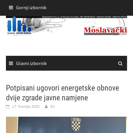
Skoči
Gornji izbornik
do
sadržaja
Glavni izbornik
Potpisani ugovori energetske obnove
dvije zgrade javne namjene
17. travnja 2025.
DJ