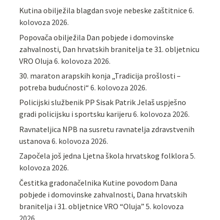
Kutina obilježila blagdan svoje nebeske zaštitnice
6.
kolovoza 2026.
Popovača obilježila Dan pobjede i domovinske
zahvalnosti, Dan hrvatskih branitelja te 31. obljetnicu
VRO Oluja
6. kolovoza 2026.
30. maraton arapskih konja „Tradicija prošlosti –
potreba budućnosti“
6. kolovoza 2026.
Policijski službenik PP Sisak Patrik Jelaš uspješno
gradi policijsku i sportsku karijeru
6. kolovoza 2026.
Ravnateljica NPB na susretu ravnatelja zdravstvenih
ustanova
6. kolovoza 2026.
Započela još jedna Ljetna škola hrvatskog folklora
5.
kolovoza 2026.
Čestitka gradonačelnika Kutine povodom Dana
pobjede i domovinske zahvalnosti, Dana hrvatskih
branitelja i 31. obljetnice VRO “Oluja”
5. kolovoza
2026.