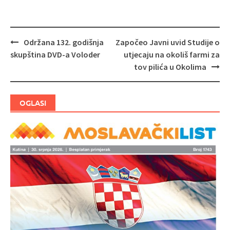
Održana 132. godišnja
Započeo Javni uvid Studije o
Navigacija
skupština DVD-a Voloder
utjecaju na okoliš farmi za
objava
tov pilića u Okolima
OGLASI