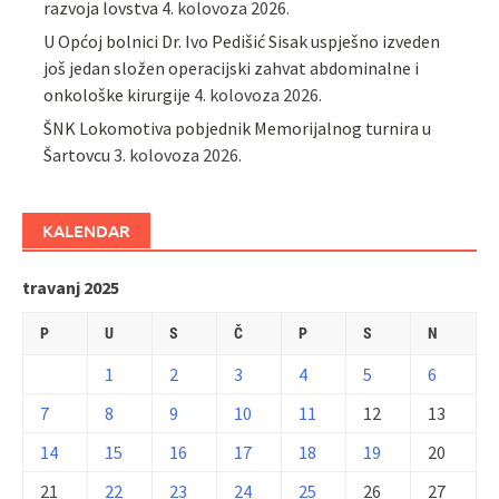
razvoja lovstva
4. kolovoza 2026.
U Općoj bolnici Dr. Ivo Pedišić Sisak uspješno izveden
još jedan složen operacijski zahvat abdominalne i
onkološke kirurgije
4. kolovoza 2026.
ŠNK Lokomotiva pobjednik Memorijalnog turnira u
Šartovcu
3. kolovoza 2026.
KALENDAR
travanj 2025
P
U
S
Č
P
S
N
1
2
3
4
5
6
7
8
9
10
11
12
13
14
15
16
17
18
19
20
21
22
23
24
25
26
27