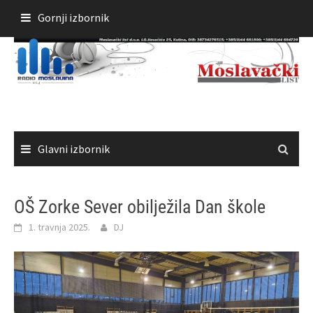
Skoči
Gornji izbornik
do
sadržaja
Glavni izbornik
OŠ Zorke Sever obilježila Dan škole
1. travnja 2025.
DJ