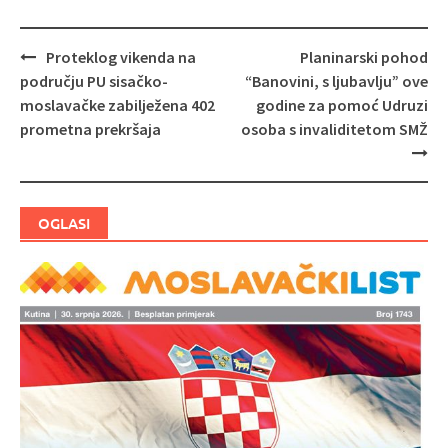
Proteklog vikenda na
Planinarski pohod
Navigacija
području PU sisačko-
“Banovini, s ljubavlju” ove
objava
moslavačke zabilježena 402
godine za pomoć Udruzi
prometna prekršaja
osoba s invaliditetom SMŽ
OGLASI