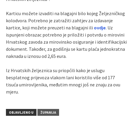
Karticu možete izvaditi na blagajni bilo kojeg Željezničkog
kolodvora. Potrebno je zatražiti zahtjev za izdavanje
kartice, koji možete preuzeti na blagajni ili
ovdje
. Uz
ispunjeni obrazac potrebno je priložiti i potvrdu o mirovini
Hrvatskog zavoda za mirovinsko osiguranje i identifikacijski
dokument. Također, za godišnju se kartu plaća jednokratna
naknada u iznosu od 2,65 eura.
Iz Hrvatskih željeznica su priopćili kako je uslugu
besplatnog prijevoza vlakom lani koristilo više od 177
tisuća umirovljenika, međutim mnogi još ne znaju za ovu
mjeru.
OBJAVLJENO U
ŽUPANIJA