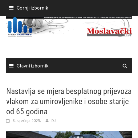
Skoči
Gornji izbornik
do
sadržaja
Glavni izbornik
Nastavlja se mjera besplatnog prijevoza
vlakom za umirovljenike i osobe starije
od 65 godina
8. siječnja 2025.
DJ