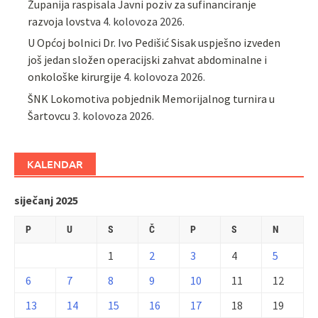
Županija raspisala Javni poziv za sufinanciranje
razvoja lovstva
4. kolovoza 2026.
U Općoj bolnici Dr. Ivo Pedišić Sisak uspješno izveden
još jedan složen operacijski zahvat abdominalne i
onkološke kirurgije
4. kolovoza 2026.
ŠNK Lokomotiva pobjednik Memorijalnog turnira u
Šartovcu
3. kolovoza 2026.
KALENDAR
siječanj 2025
P
U
S
Č
P
S
N
1
2
3
4
5
6
7
8
9
10
11
12
13
14
15
16
17
18
19