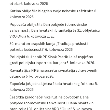
otoku
6. kolovoza 2026.
Kutina obilježila blagdan svoje nebeske zaštitnice
6.
kolovoza 2026.
Popovača obilježila Dan pobjede i domovinske
zahvalnosti, Dan hrvatskih branitelja te 31. obljetnicu
VRO Oluja
6. kolovoza 2026.
30. maraton arapskih konja „Tradicija prošlosti –
potreba budućnosti“
6. kolovoza 2026.
Policijski službenik PP Sisak Patrik Jelaš uspješno
gradi policijsku i sportsku karijeru
6. kolovoza 2026.
Ravnateljica NPB na susretu ravnatelja zdravstvenih
ustanova
6. kolovoza 2026.
Započela još jedna Ljetna škola hrvatskog folklora
5.
kolovoza 2026.
Čestitka gradonačelnika Kutine povodom Dana
pobjede i domovinske zahvalnosti, Dana hrvatskih
branitelja i 31. obljetnice VRO “Oluja”
5. kolovoza