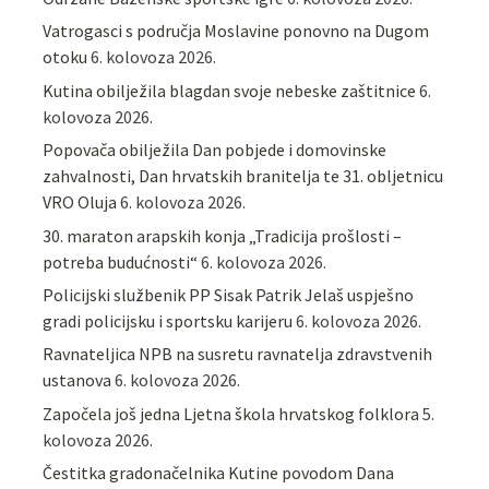
Vatrogasci s područja Moslavine ponovno na Dugom
otoku
6. kolovoza 2026.
Kutina obilježila blagdan svoje nebeske zaštitnice
6.
kolovoza 2026.
Popovača obilježila Dan pobjede i domovinske
zahvalnosti, Dan hrvatskih branitelja te 31. obljetnicu
VRO Oluja
6. kolovoza 2026.
30. maraton arapskih konja „Tradicija prošlosti –
potreba budućnosti“
6. kolovoza 2026.
Policijski službenik PP Sisak Patrik Jelaš uspješno
gradi policijsku i sportsku karijeru
6. kolovoza 2026.
Ravnateljica NPB na susretu ravnatelja zdravstvenih
ustanova
6. kolovoza 2026.
Započela još jedna Ljetna škola hrvatskog folklora
5.
kolovoza 2026.
Čestitka gradonačelnika Kutine povodom Dana