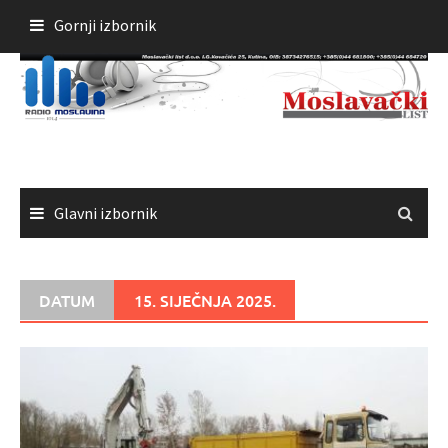
Skoči
Gornji izbornik
do
sadržaja
Glavni izbornik
DATUM
15. SIJEČNJA 2025.