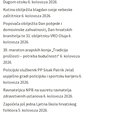
Dugom otoku
6. kolovoza 2026.
Kutina obilježila blagdan svoje nebeske
zaštitnice
6. kolovoza 2026.
Popovača obilježila Dan pobjede i
domovinske zahvalnosti, Dan hrvatskih
branitelja te 31. obljetnicu VRO Oluja
6.
kolovoza 2026.
30. maraton arapskih konja „Tradicija
prošlosti – potreba budućnosti“
6. kolovoza
2026.
Policijski službenik PP Sisak Patrik Jelaš
uspješno gradi policijsku i sportsku karijeru
6.
kolovoza 2026.
Ravnateljica NPB na susretu ravnatelja
zdravstvenih ustanova
6. kolovoza 2026.
Započela još jedna Ljetna škola hrvatskog
folklora
5. kolovoza 2026.