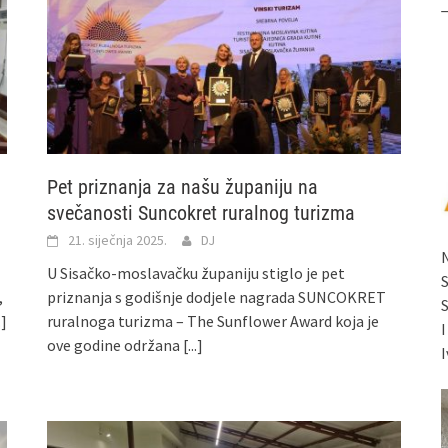
Pet priznanja za našu županiju na
svečanosti Suncokret ruralnog turizma
21. siječnja 2025.
DJ
U Sisačko-moslavačku županiju stiglo je pet
,
priznanja s godišnje dodjele nagrada SUNCOKRET
.]
ruralnoga turizma – The Sunflower Award koja je
ove godine održana
[...]
I