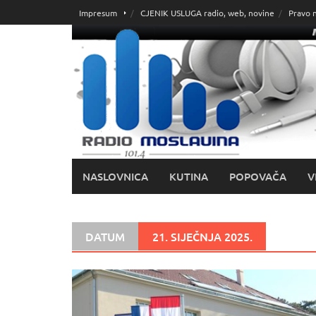
Skoči
Impresum
CJENIK USLUGA radio, web, novine
Pravo 
do
sadržaja
NASLOVNICA
KUTINA
POPOVAČA
V
DATUM
21. SIJEČNJA 2025.