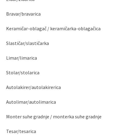
Bravar/bravarica
Keramičar-oblagač / keramičarka-oblagačica
Slastičar/slastičarka
Limar/limarica
Stolar/stolarica
Autolakirer/autolakirerica
Autolimar/autolimarica
Monter suhe gradnje / monterka suhe gradnje
Tesar/tesarica