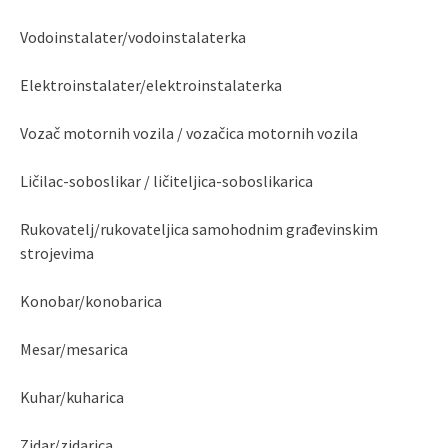
Vodoinstalater/vodoinstalaterka
Elektroinstalater/elektroinstalaterka
Vozač motornih vozila / vozačica motornih vozila
Ličilac-soboslikar / ličiteljica-soboslikarica
Rukovatelj/rukovateljica samohodnim građevinskim
strojevima
Konobar/konobarica
Mesar/mesarica
Kuhar/kuharica
Zidar/zidarica