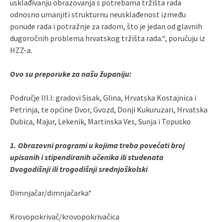
usklađivanju obrazovanja s potrebama tržišta rada
odnosno umanjiti strukturnu neusklađenost između
ponude rada i potražnje za radom, što je jedan od glavnih
dugoročnih problema hrvatskog tržišta rada.“, poručuju iz
HZZ-a.
Ovo su preporuke za našu županiju:
Područje III.I: gradovi Sisak, Glina, Hrvatska Kostajnica i
Petrinja, te općine Dvor, Gvozd, Donji Kukuruzari, Hrvatska
Dubica, Majur, Lekenik, Martinska Ves, Sunja i Topusko
1. Obrazovni programi u kojima treba povećati broj
upisanih i stipendiranih učenika ili studenata
Dvogodišnji ili trogodišnji srednjoškolski
Dimnjačar/dimnjačarka*
Krovopokrivač/krovopokrivačica