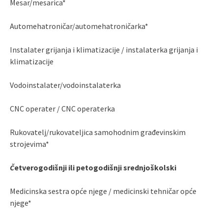
Mesar/mesarica*
Automehatroničar/automehatroničarka*
Instalater grijanja i klimatizacije / instalaterka grijanja i
klimatizacije
Vodoinstalater/vodoinstalaterka
CNC operater / CNC operaterka
Rukovatelj/rukovateljica samohodnim građevinskim
strojevima*
Č
etverogodišnji ili petogodišnji srednjoškolski
Medicinska sestra opće njege / medicinski tehničar opće
njege*