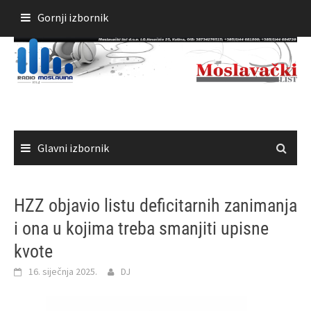
Skoči
Gornji izbornik
do
sadržaja
Glavni izbornik
HZZ objavio listu deficitarnih zanimanja
i ona u kojima treba smanjiti upisne
kvote
16. siječnja 2025.
DJ