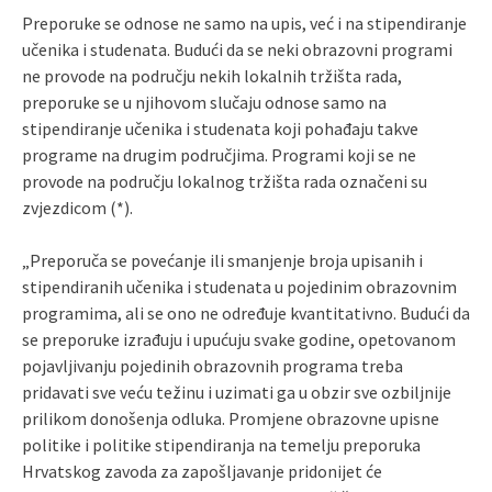
Preporuke se odnose ne samo na upis, već i na stipendiranje
učenika i studenata. Budući da se neki obrazovni programi
ne provode na području nekih lokalnih tržišta rada,
preporuke se u njihovom slučaju odnose samo na
stipendiranje učenika i studenata koji pohađaju takve
programe na drugim područjima. Programi koji se ne
provode na području lokalnog tržišta rada označeni su
zvjezdicom (*).
„Preporuča se povećanje ili smanjenje broja upisanih i
stipendiranih učenika i studenata u pojedinim obrazovnim
programima, ali se ono ne određuje kvantitativno. Budući da
se preporuke izrađuju i upućuju svake godine, opetovanom
pojavljivanju pojedinih obrazovnih programa treba
pridavati sve veću težinu i uzimati ga u obzir sve ozbiljnije
prilikom donošenja odluka. Promjene obrazovne upisne
politike i politike stipendiranja na temelju preporuka
Hrvatskog zavoda za zapošljavanje pridonijet će