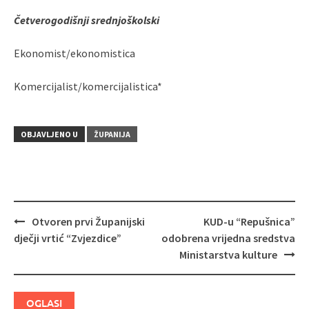
Četverogodišnji srednjoškolski
Ekonomist/ekonomistica
Komercijalist/komercijalistica*
OBJAVLJENO U
ŽUPANIJA
Otvoren prvi Županijski
KUD-u “Repušnica”
Navigacija
dječji vrtić “Zvjezdice”
odobrena vrijedna sredstva
objava
Ministarstva kulture
OGLASI