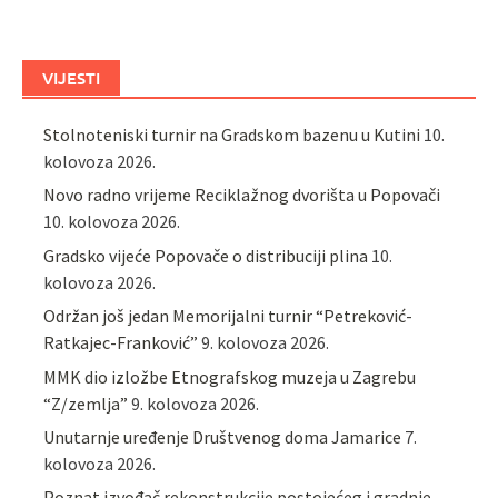
VIJESTI
Stolnoteniski turnir na Gradskom bazenu u Kutini
10.
kolovoza 2026.
Novo radno vrijeme Reciklažnog dvorišta u Popovači
10. kolovoza 2026.
Gradsko vijeće Popovače o distribuciji plina
10.
kolovoza 2026.
Održan još jedan Memorijalni turnir “Petreković-
Ratkajec-Franković”
9. kolovoza 2026.
MMK dio izložbe Etnografskog muzeja u Zagrebu
“Z/zemlja”
9. kolovoza 2026.
Unutarnje uređenje Društvenog doma Jamarice
7.
kolovoza 2026.
Poznat izvođač rekonstrukcije postojećeg i gradnje