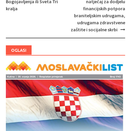
Bogojavljenja ili Sveta Tri
natječaj za dodjelu
objava
kralja
financijskih potpora
braniteljskim udrugama,
udrugama zdravstvene
zaštite i socijalne skrbi
OGLASI