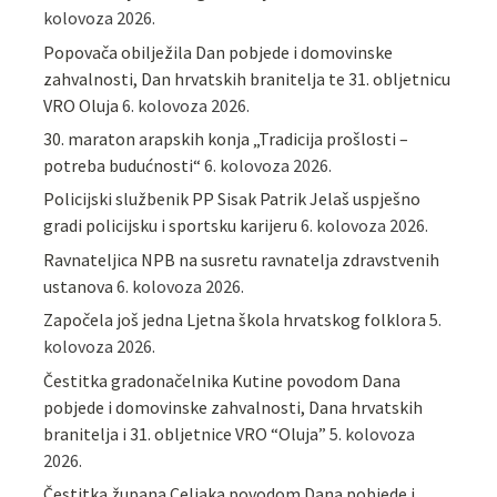
kolovoza 2026.
Popovača obilježila Dan pobjede i domovinske
zahvalnosti, Dan hrvatskih branitelja te 31. obljetnicu
VRO Oluja
6. kolovoza 2026.
30. maraton arapskih konja „Tradicija prošlosti –
potreba budućnosti“
6. kolovoza 2026.
Policijski službenik PP Sisak Patrik Jelaš uspješno
gradi policijsku i sportsku karijeru
6. kolovoza 2026.
Ravnateljica NPB na susretu ravnatelja zdravstvenih
ustanova
6. kolovoza 2026.
Započela još jedna Ljetna škola hrvatskog folklora
5.
kolovoza 2026.
Čestitka gradonačelnika Kutine povodom Dana
pobjede i domovinske zahvalnosti, Dana hrvatskih
branitelja i 31. obljetnice VRO “Oluja”
5. kolovoza
2026.
Čestitka župana Celjaka povodom Dana pobjede i