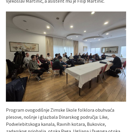
Vjekoslav Martinić, a asistent mu je Filip Martinić.
Program ovogodišnje Zimske škole folklora obuhvaća
plesove, nošnje i glazbala Dinarskog područja: Like,
Podvelebitskoga kanala, Ravnih kotara, Bukovice,
zadarskog priobalja, otoka Paga, Ugljana i Dugoga otoka,