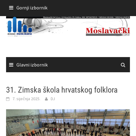
Skoči
Gornji izbornik
do
sadržaja
Glavni izbornik
31. Zimska škola hrvatskog folklora
7. siječnja 2025.
DJ