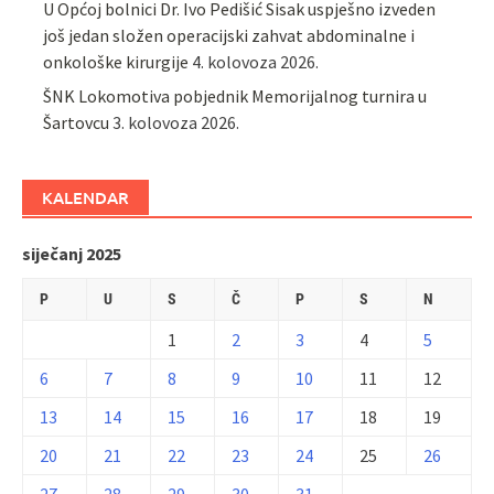
U Općoj bolnici Dr. Ivo Pedišić Sisak uspješno izveden
još jedan složen operacijski zahvat abdominalne i
onkološke kirurgije
4. kolovoza 2026.
ŠNK Lokomotiva pobjednik Memorijalnog turnira u
Šartovcu
3. kolovoza 2026.
KALENDAR
siječanj 2025
P
U
S
Č
P
S
N
1
2
3
4
5
6
7
8
9
10
11
12
13
14
15
16
17
18
19
20
21
22
23
24
25
26
27
28
29
30
31