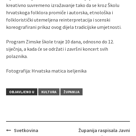
kreativno suvremeno izražavanje tako da se kroz Školu
hrvatskoga folklora promiče i autorska, etnološka i
folkloristički utemeljena reinterpretacija i scenski
koreografirani prikaz ovog dijela tradicijske umjetnosti.
Program Zimske škole traje 10 dana, odnosno do 12.
siječnja, a kada će se održati i završni koncert svih
polaznika.
Fotografija: Hrvatska matica iseljenika
OBJAVLJENO U
KULTURA
ŽUPANIJA
Svetkovina
Županija raspisala Javni
Navigacija