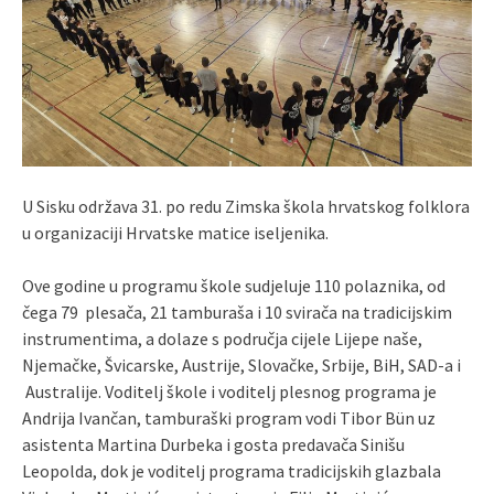
U Sisku održava 31. po redu Zimska škola hrvatskog folklora
u organizaciji Hrvatske matice iseljenika.
Ove godine u programu škole sudjeluje 110 polaznika, od
čega 79 plesača, 21 tamburaša i 10 svirača na tradicijskim
instrumentima, a dolaze s područja cijele Lijepe naše,
Njemačke, Švicarske, Austrije, Slovačke, Srbije, BiH, SAD-a i
Australije. Voditelj škole i voditelj plesnog programa je
Andrija Ivančan, tamburaški program vodi Tibor Bün uz
asistenta Martina Durbeka i gosta predavača Sinišu
Leopolda, dok je voditelj programa tradicijskih glazbala