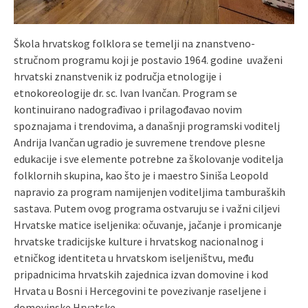
Škola hrvatskog folklora se temelji na znanstveno-
stručnom programu koji je postavio 1964. godine uvaženi
hrvatski znanstvenik iz područja etnologije i
etnokoreologije dr. sc. Ivan Ivančan. Program se
kontinuirano nadograđivao i prilagođavao novim
spoznajama i trendovima, a današnji programski voditelj
Andrija Ivančan ugradio je suvremene trendove plesne
edukacije i sve elemente potrebne za školovanje voditelja
folklornih skupina, kao što je i maestro Siniša Leopold
napravio za program namijenjen voditeljima tamburaških
sastava. Putem ovog programa ostvaruju se i važni ciljevi
Hrvatske matice iseljenika: očuvanje, jačanje i promicanje
hrvatske tradicijske kulture i hrvatskog nacionalnog i
etničkog identiteta u hrvatskom iseljeništvu, među
pripadnicima hrvatskih zajednica izvan domovine i kod
Hrvata u Bosni i Hercegovini te povezivanje raseljene i
domovinske Hrvatske.