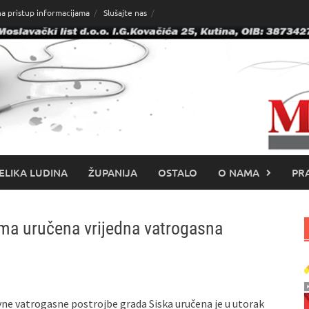
na pristup informacijama
Slušajte nas
ELIKA LUDINA
ŽUPANIJA
OSTALO
O NAMA
PRA
ma uručena vrijedna vatrogasna
ne vatrogasne postrojbe grada Siska uručena je u utorak