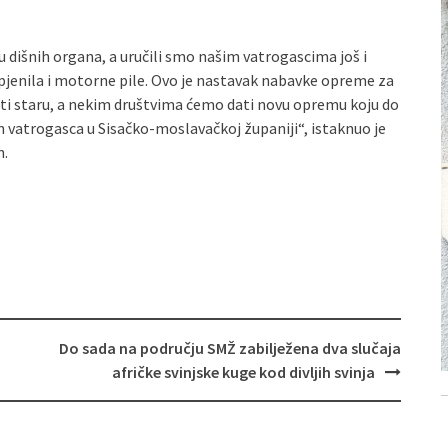
u dišnih organa, a uručili smo našim vatrogascima još i
 pjenila i motorne pile. Ovo je nastavak nabavke opreme za
ti staru, a nekim društvima ćemo dati novu opremu koju do
ših vatrogasca u Sisačko-moslavačkoj županiji“, istaknuo je
h.
Do sada na području SMŽ zabilježena dva slučaja
afričke svinjske kuge kod divljih svinja