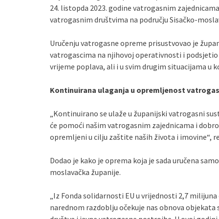
24. listopda 2023. godine vatrogasnim zajednicam
vatrogasnim društvima na području Sisačko-mosla
Uručenju vatrogasne opreme prisustvovao je župan I
vatrogascima na njihovoj operativnosti i podsjet
vrijeme poplava, ali i u svim drugim situacijama u ko
Kontinuirana ulaganja u opremljenost vatrogasn
„Kontinuirano se ulaže u županijski vatrogasni sust
će pomoći našim vatrogasnim zajednicama i dobrov
opremljeni u cilju zaštite naših života i imovine“, r
Dodao je kako je oprema koja je sada uručena samo 
moslavačka županije.
„Iz Fonda solidarnosti EU u vrijednosti 2,7 milijuna
narednom razdoblju očekuje nas obnova objekata s