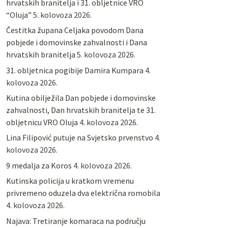
hrvatskih branitelja i 31. obljetnice VRO
“Oluja”
5. kolovoza 2026.
Čestitka župana Celjaka povodom Dana
pobjede i domovinske zahvalnosti i Dana
hrvatskih branitelja
5. kolovoza 2026.
31. obljetnica pogibije Damira Kumpara
4.
kolovoza 2026.
Kutina obilježila Dan pobjede i domovinske
zahvalnosti, Dan hrvatskih branitelja te 31.
obljetnicu VRO Oluja
4. kolovoza 2026.
Lina Filipović putuje na Svjetsko prvenstvo
4.
kolovoza 2026.
9 medalja za Koros
4. kolovoza 2026.
Kutinska policija u kratkom vremenu
privremeno oduzela dva električna romobila
4. kolovoza 2026.
Najava: Tretiranje komaraca na području