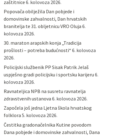
zaštitnice
6. kolovoza 2026.
Popovača obilježila Dan pobjede i
domovinske zahvalnosti, Dan hrvatskih
branitelja te 31. obljetnicu VRO Oluja
6.
kolovoza 2026.
30. maraton arapskih konja „Tradicija
prošlosti – potreba budućnosti“
6. kolovoza
2026.
Policijski službenik PP Sisak Patrik Jelaš
uspješno gradi policijsku i sportsku karijeru
6.
kolovoza 2026.
Ravnateljica NPB na susretu ravnatelja
zdravstvenih ustanova
6. kolovoza 2026.
Započela još jedna Ljetna škola hrvatskog
folklora
5. kolovoza 2026.
Čestitka gradonačelnika Kutine povodom
Dana pobjede i domovinske zahvalnosti, Dana