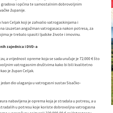
a gradova i općina te samostalnim dobrovoljnim
vačke županije.
van Celjak koji je zahvalio vatrogaskinjama i
io na izuzetan angažman vatrogasaca nakon potresa, za
jima je trebalo spasiti ljudske živote i imovinu.
ih zajednica i DVD-a
av, a vrijednost opreme koja se sada uručuje je 72.000 € što
oljnim vatrogasnim društvima kako bi bili kvalitetno
ekao je župan Celjak.
jedan dio ulaganja u vatrogasni sustav Sisačko-
 eura nabavljena je oprema koja je stradala u potresu, a u
tradalih u potresu koje koriste dobrovoljna vatrogasna