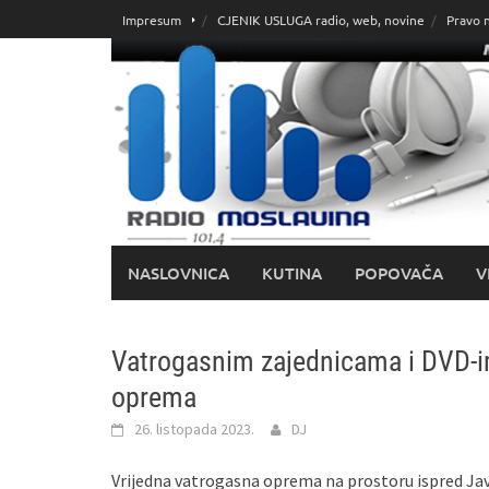
Skoči
Impresum
CJENIK USLUGA radio, web, novine
Pravo 
do
sadržaja
NASLOVNICA
KUTINA
POPOVAČA
V
Vatrogasnim zajednicama i DVD-i
oprema
26. listopada 2023.
DJ
Vrijedna vatrogasna oprema na prostoru ispred Jav