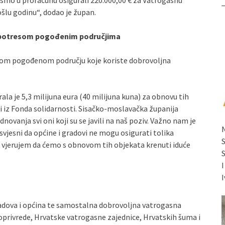
i smo u proračunu osigurali 220.000,00 € za Vatrogasnu
ošlu godinu“, dodao je župan.
a potresom pogođenim područjima
som pogođenom području koje koriste dobrovoljna
ala je 5,3 milijuna eura (40 milijuna kuna) za obnovu tih
ti iz Fonda solidarnosti. Sisačko-moslavačka županija
dnovanja svi oni koji su se javili na naš poziv. Važno nam je
svjesni da općine i gradovi ne mogu osigurati tolika
i vjerujem da ćemo s obnovom tih objekata krenuti iduće
I
adova i općina te samostalna dobrovoljna vatrogasna
oprivrede, Hrvatske vatrogasne zajednice, Hrvatskih šuma i