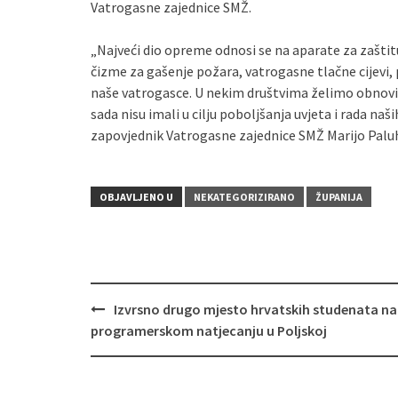
Vatrogasne zajednice SMŽ.
„Najveći dio opreme odnosi se na aparate za zaštit
čizme za gašenje požara, vatrogasne tlačne cijevi,
naše vatrogasce. U nekim društvima želimo obnovi
sada nisu imali u cilju poboljšanja uvjeta i rada na
zapovjednik Vatrogasne zajednice SMŽ Marijo Palu
OBJAVLJENO U
NEKATEGORIZIRANO
ŽUPANIJA
Izvrsno drugo mjesto hrvatskih studenata na
Navigacija
programerskom natjecanju u Poljskoj
objava