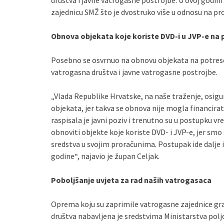
društva i javne vatrogasne postrojbe. U ovoj godin
zajednicu SMŽ što je dvostruko više u odnosu na pr
Obnova objekata koje koriste DVD-i u JVP-e n
Posebno se osvrnuo na obnovu objekata na potre
vatrogasna društva i javne vatrogasne postrojbe.
„Vlada Republike Hrvatske, na naše traženje, osigur
objekata, jer takva se obnova nije mogla financira
raspisala je javni poziv i trenutno su u postupku vre
obnoviti objekte koje koriste DVD- i JVP-e, jer smo 
sredstva u svojim proračunima. Postupak ide dalje 
godine“, najavio je župan Celjak.
Poboljšanje uvjeta za rad naših vatrogasaca
Oprema koju su zaprimile vatrogasne zajednice gr
društva nabavljena je sredstvima Ministarstva polj