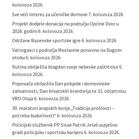
kolovoza 2026.
Sve veći interes za učeničke domove
7. kolovoza 2026.
Projekt dodjele donacija na području Općine Dvor u
2026. godini
6. kolovoza 2026.
Održane Bazenske sportske igre
6. kolovoza 2026.
Vatrogasci s područja Moslavine ponovno na Dugom
otoku
6. kolovoza 2026.
Kutina obilježila blagdan svoje nebeske zaštitnice
6.
kolovoza 2026.
Popovača obilježila Dan pobjede i domovinske
zahvalnosti, Dan hrvatskih branitelja te 31. obljetnicu
VRO Oluja
6. kolovoza 2026.
30. maraton arapskih konja „Tradicija prošlosti –
potreba budućnosti“
6. kolovoza 2026.
Policijski službenik PP Sisak Patrik Jelaš uspješno
gradi policijsku i sportsku karijeru
6. kolovoza 2026.