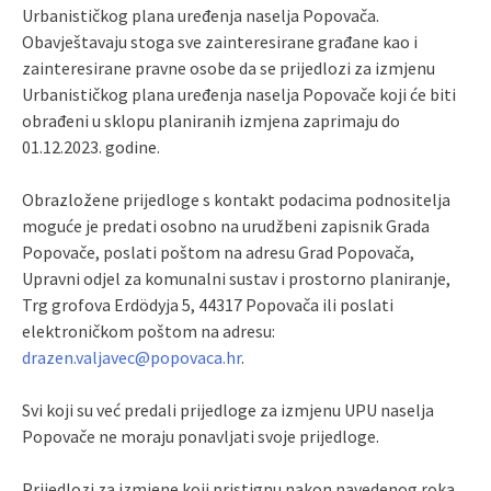
Urbanističkog plana uređenja naselja Popovača.
Obavještavaju stoga sve zainteresirane građane kao i
zainteresirane pravne osobe da se prijedlozi za izmjenu
Urbanističkog plana uređenja naselja Popovače koji će biti
obrađeni u sklopu planiranih izmjena zaprimaju do
01.12.2023. godine.
Obrazložene prijedloge s kontakt podacima podnositelja
moguće je predati osobno na urudžbeni zapisnik Grada
Popovače, poslati poštom na adresu Grad Popovača,
Upravni odjel za komunalni sustav i prostorno planiranje,
Trg grofova Erdödyja 5, 44317 Popovača ili poslati
elektroničkom poštom na adresu:
drazen.valjavec@popovaca.hr
.
Svi koji su već predali prijedloge za izmjenu UPU naselja
Popovače ne moraju ponavljati svoje prijedloge.
Prijedlozi za izmjene koji pristignu nakon navedenog roka