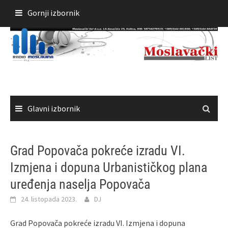
Skoči
Gornji izbornik
do
sadržaja
Glavni izbornik
Grad Popovača pokreće izradu VI.
Izmjena i dopuna Urbanističkog plana
uređenja naselja Popovača
24. listopada 2023.
DJ
Grad Popovača pokreće izradu VI. Izmjena i dopuna