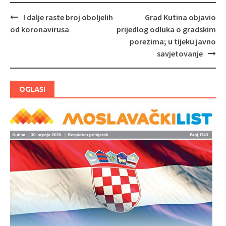
I dalje raste broj oboljelih
Grad Kutina objavio
Navigacija
od koronavirusa
prijedlog odluka o gradskim
objava
porezima; u tijeku javno
savjetovanje
OGLASI