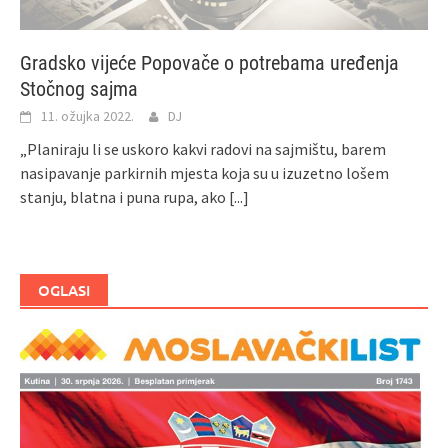
Gradsko vijeće Popovače o potrebama uređenja
Stočnog sajma
11. ožujka 2022.
DJ
„Planiraju li se uskoro kakvi radovi na sajmištu, barem
nasipavanje parkirnih mjesta koja su u izuzetno lošem
stanju, blatna i puna rupa, ako
[...]
OGLASI