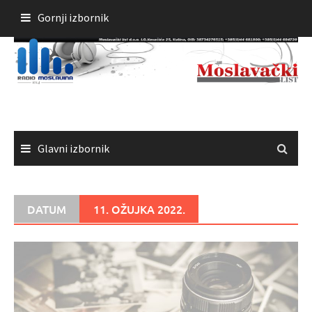
Skoči
Gornji izbornik
do
sadržaja
Glavni izbornik
DATUM
11. OŽUJKA 2022.