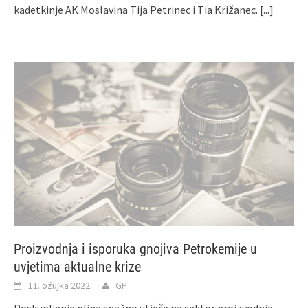
kadetkinje AK Moslavina Tija Petrinec i Tia Križanec.
[...]
Proizvodnja i isporuka gnojiva Petrokemije u
uvjetima aktualne krize
11. ožujka 2022.
GP
Poskupljenje plina snažno utječe na sektor proizvodnje