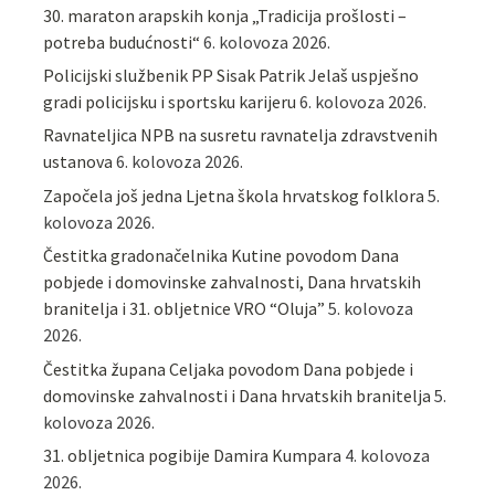
30. maraton arapskih konja „Tradicija prošlosti –
potreba budućnosti“
6. kolovoza 2026.
Policijski službenik PP Sisak Patrik Jelaš uspješno
gradi policijsku i sportsku karijeru
6. kolovoza 2026.
Ravnateljica NPB na susretu ravnatelja zdravstvenih
ustanova
6. kolovoza 2026.
Započela još jedna Ljetna škola hrvatskog folklora
5.
kolovoza 2026.
Čestitka gradonačelnika Kutine povodom Dana
pobjede i domovinske zahvalnosti, Dana hrvatskih
branitelja i 31. obljetnice VRO “Oluja”
5. kolovoza
2026.
Čestitka župana Celjaka povodom Dana pobjede i
domovinske zahvalnosti i Dana hrvatskih branitelja
5.
kolovoza 2026.
31. obljetnica pogibije Damira Kumpara
4. kolovoza
2026.