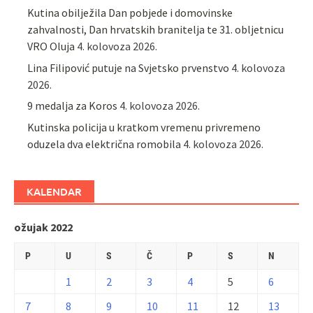
Kutina obilježila Dan pobjede i domovinske
zahvalnosti, Dan hrvatskih branitelja te 31. obljetnicu
VRO Oluja
4. kolovoza 2026.
Lina Filipović putuje na Svjetsko prvenstvo
4. kolovoza
2026.
9 medalja za Koros
4. kolovoza 2026.
Kutinska policija u kratkom vremenu privremeno
oduzela dva električna romobila
4. kolovoza 2026.
KALENDAR
ožujak 2022
P
U
S
Č
P
S
N
1
2
3
4
5
6
7
8
9
10
11
12
13