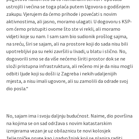
ustrojili i većina se toga plaća putem Ugovora o godišnjem
zakupu. Vjerujem da ćemo prihode i povećati s novim
aktivnostima, ali jasno, moramo ulagati. U dogovoru s KSP-
om ćemo pristupiti ovome što ste vi rekli, ali moramo
vidjeti koje su nam. I sam sam bio sudionik prošlog sajma,
na sreću, širi se sajam, ali na prostore koji do sada nisu bili
upotrebljivi pa su neki završili u livadi, u blatu i slično. No,
dogovorili smo se da više nećemo širiti prostor dok se ne
složi pristupna infrastruktura, ali rečeno mi je da nisu mogli
odbiti ljude koji su došli iz Zagreba i nekih udaljenijih
mjesta, a nisu imali ugovore, ali su zamolili da odrade svoj
dio posla.“
No, sajam ima i svoju daljnju budućnost. Naime, dio površina
na kojima se on sad održava s novim katastarskim
izmjerama vezan je uz obilaznicu te novi kolosjek
željezničke pruge kao i nadvožnjak koji se planira raditi.