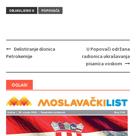
OBJAVLJENO U
POPOVAČA
Delistiranje dionica
U Popovači održana
Navigacija
Petrokemije
radionica ukrašavanja
objava
pisanica voskom
OGLASI