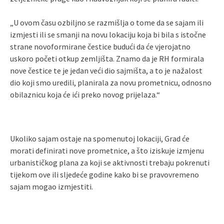
„U ovom času ozbiljno se razmišlja o tome da se sajam ili
izmjesti ili se smanji na novu lokaciju koja bi bila s istočne
strane novoformirane čestice budući da će vjerojatno
uskoro početi otkup zemljišta. Znamo da je RH formirala
nove čestice te je jedan veći dio sajmišta, a to je nažalost
dio koji smo uredili, planirala za novu prometnicu, odnosno
obilaznicu koja će ići preko novog prijelaza.“
Ukoliko sajam ostaje na spomenutoj lokaciji, Grad će
morati definirati nove prometnice, a što iziskuje izmjenu
urbanističkog plana za koji se aktivnosti trebaju pokrenuti
tijekom ove ili sljedeće godine kako bi se pravovremeno
sajam mogao izmjestiti.