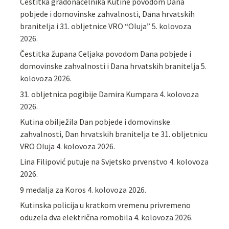
Čestitka gradonačelnika Kutine povodom Dana
pobjede i domovinske zahvalnosti, Dana hrvatskih
branitelja i 31. obljetnice VRO “Oluja”
5. kolovoza
2026.
Čestitka župana Celjaka povodom Dana pobjede i
domovinske zahvalnosti i Dana hrvatskih branitelja
5.
kolovoza 2026.
31. obljetnica pogibije Damira Kumpara
4. kolovoza
2026.
Kutina obilježila Dan pobjede i domovinske
zahvalnosti, Dan hrvatskih branitelja te 31. obljetnicu
VRO Oluja
4. kolovoza 2026.
Lina Filipović putuje na Svjetsko prvenstvo
4. kolovoza
2026.
9 medalja za Koros
4. kolovoza 2026.
Kutinska policija u kratkom vremenu privremeno
oduzela dva električna romobila
4. kolovoza 2026.