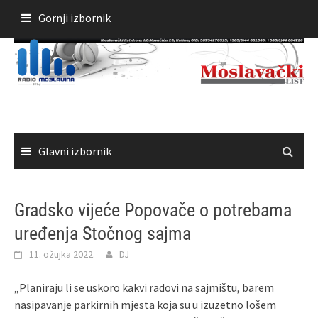
Skoči
Gornji izbornik
do
sadržaja
Glavni izbornik
Gradsko vijeće Popovače o potrebama
uređenja Stočnog sajma
11. ožujka 2022.
DJ
„Planiraju li se uskoro kakvi radovi na sajmištu, barem
nasipavanje parkirnih mjesta koja su u izuzetno lošem