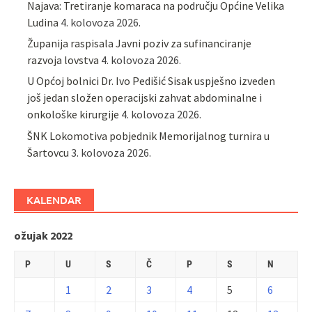
Najava: Tretiranje komaraca na području Općine Velika
Ludina
4. kolovoza 2026.
Županija raspisala Javni poziv za sufinanciranje
razvoja lovstva
4. kolovoza 2026.
U Općoj bolnici Dr. Ivo Pedišić Sisak uspješno izveden
još jedan složen operacijski zahvat abdominalne i
onkološke kirurgije
4. kolovoza 2026.
ŠNK Lokomotiva pobjednik Memorijalnog turnira u
Šartovcu
3. kolovoza 2026.
KALENDAR
ožujak 2022
P
U
S
Č
P
S
N
1
2
3
4
5
6