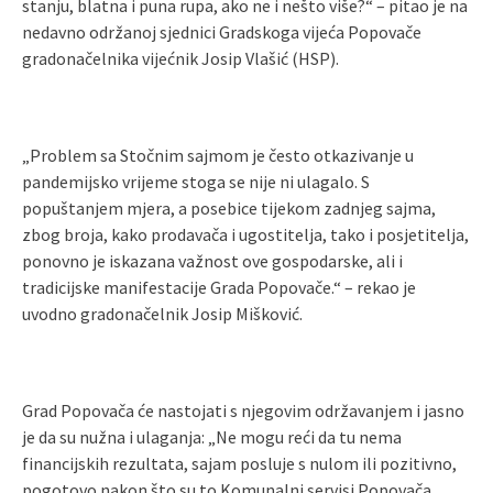
stanju, blatna i puna rupa, ako ne i nešto više?“ – pitao je na
nedavno održanoj sjednici Gradskoga vijeća Popovače
gradonačelnika vijećnik Josip Vlašić (HSP).
„Problem sa Stočnim sajmom je često otkazivanje u
pandemijsko vrijeme stoga se nije ni ulagalo. S
popuštanjem mjera, a posebice tijekom zadnjeg sajma,
zbog broja, kako prodavača i ugostitelja, tako i posjetitelja,
ponovno je iskazana važnost ove gospodarske, ali i
tradicijske manifestacije Grada Popovače.“ – rekao je
uvodno gradonačelnik Josip Mišković.
Grad Popovača će nastojati s njegovim održavanjem i jasno
je da su nužna i ulaganja: „Ne mogu reći da tu nema
financijskih rezultata, sajam posluje s nulom ili pozitivno,
pogotovo nakon što su to Komunalni servisi Popovača