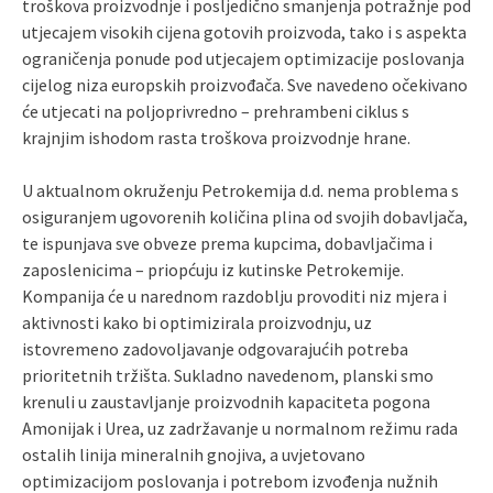
troškova proizvodnje i posljedično smanjenja potražnje pod
utjecajem visokih cijena gotovih proizvoda, tako i s aspekta
ograničenja ponude pod utjecajem optimizacije poslovanja
cijelog niza europskih proizvođača. Sve navedeno očekivano
će utjecati na poljoprivredno – prehrambeni ciklus s
krajnjim ishodom rasta troškova proizvodnje hrane.
U aktualnom okruženju Petrokemija d.d. nema problema s
osiguranjem ugovorenih količina plina od svojih dobavljača,
te ispunjava sve obveze prema kupcima, dobavljačima i
zaposlenicima – priopćuju iz kutinske Petrokemije.
Kompanija će u narednom razdoblju provoditi niz mjera i
aktivnosti kako bi optimizirala proizvodnju, uz
istovremeno zadovoljavanje odgovarajućih potreba
prioritetnih tržišta. Sukladno navedenom, planski smo
krenuli u zaustavljanje proizvodnih kapaciteta pogona
Amonijak i Urea, uz zadržavanje u normalnom režimu rada
ostalih linija mineralnih gnojiva, a uvjetovano
optimizacijom poslovanja i potrebom izvođenja nužnih