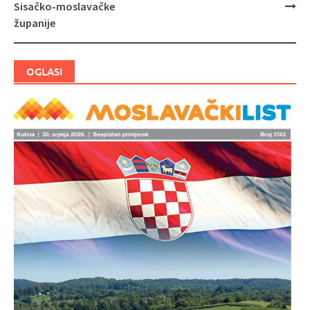
objava
Sisačko-moslavačke
županije
OGLASI