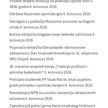
Projekt dodjele donacija na području Općine Dvor u
2026. godini
6. kolovoza 2026.
Održane Bazenske sportske igre
6. kolovoza 2026.
Vatrogasci s područja Moslavine ponovno na Dugom
otoku
6. kolovoza 2026.
Kutina obilježila blagdan svoje nebeske zaštitnice
6.
kolovoza 2026.
Popovača obilježila Dan pobjede i domovinske
zahvalnosti, Dan hrvatskih branitelja te 31. obljetnicu
VRO Oluja
6. kolovoza 2026.
30. maraton arapskih konja „Tradicija prošlosti –
potreba budućnosti“
6. kolovoza 2026.
Policijski službenik PP Sisak Patrik Jelaš uspješno
gradi policijsku i sportsku karijeru
6. kolovoza 2026.
Ravnateljica NPB na susretu ravnatelja zdravstvenih
ustanova
6. kolovoza 2026.
Započela još jedna Ljetna škola hrvatskog folklora
5.