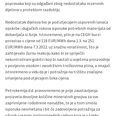
popravaka koji su odgađani zbog nedostataka rezervnih
dijelova u proteklom razdoblju.
Nedostatak dijelova bio je pod utjecajem usporenih lanaca
opskrbe i dugačkih rokova isporuke potrebnih materijala od
dobavljača iz Azije. Istovremeno, plin je na CEGH burzi
porastao s cijene od 118 EUR/MWh dana 1.3. na 251
EUR/MWh dana 7.3.2022. uz snažnu volatilnost, što je
zahtijevalo žurnu reakciju kako bi se spriječili
nekontrolirani gubitci koji bi nastali u uvjetima proizvodnje
s povijesno visokim i neodrživim troškovima plina, a imajući
istovremeno u vidu da je i potražnja na tržištu značajno
smanjena pod utjecajem šoka cijena.
Petrokemija d.d. pravovremeno je prije zaustavljanja
proizvela dovoljne količine mineralnih gnojiva za sve
zaprimljene i odobrene narudžbe, te je u tom smislu
isporuka neometana i bit će zadovoljena potražnja za
ožujak i sezonu poljoprivrednih radova koja je u tijeku.