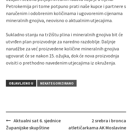
Petrokemija pri tome potpuno prati naše kupce i partnere s
naručenim i odobrenim količinama i ugovorenim cijenama
mineralnih gnojiva, neovisno o aktualnim utjecajima.
Sukladno stanju na tržištu plina i mineralnih gnojiva bit će
utvrđen plan proizvodnje za naredno razdoblje. Daljnje
narudžbe za već proizvedene količine mineralnih gnojiva
ugovarat će se nakon 15. ožujka, dok će nova proizvodnja
ovisiti o prethodno navedenim utjecajima iz okruženja.
OBJAVLJENO U
NEKATEGORIZIRANO
Aktualni sat 6. sjednice
2 srebra i bronca
Navigacija
Županijske skupštine
atletičarkama AK Moslavine