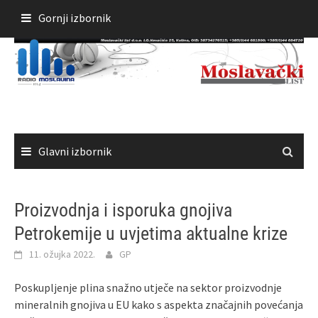
Skoči
Gornji izbornik
do
sadržaja
Glavni izbornik
Proizvodnja i isporuka gnojiva
Petrokemije u uvjetima aktualne krize
11. ožujka 2022.
GP
Poskupljenje plina snažno utječe na sektor proizvodnje
mineralnih gnojiva u EU kako s aspekta značajnih povećanja