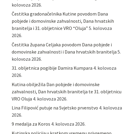
kolovoza 2026.
Čestitka gradonačelnika Kutine povodom Dana
pobjede i domovinske zahvalnosti, Dana hrvatskih
branitelja i 31. obljetnice VRO “Oluja”
5. kolovoza
2026.
Čestitka župana Celjaka povodom Dana pobjede i
domovinske zahvalnosti i Dana hrvatskih branitelja
5.
kolovoza 2026.
31. obljetnica pogibije Damira Kumpara
4. kolovoza
2026.
Kutina obilježila Dan pobjede i domovinske
zahvalnosti, Dan hrvatskih branitelja te 31. obljetnicu
VRO Oluja
4. kolovoza 2026.
Lina Filipović putuje na Svjetsko prvenstvo
4. kolovoza
2026.
9 medalja za Koros
4. kolovoza 2026.
Kutinska policija u kratkom vremenu privremeno