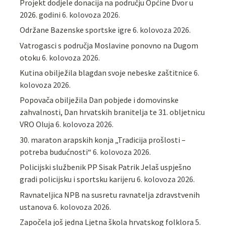
Projekt dodjele donacija na području Općine Dvor u
2026. godini
6. kolovoza 2026.
Održane Bazenske sportske igre
6. kolovoza 2026.
Vatrogasci s područja Moslavine ponovno na Dugom
otoku
6. kolovoza 2026.
Kutina obilježila blagdan svoje nebeske zaštitnice
6.
kolovoza 2026.
Popovača obilježila Dan pobjede i domovinske
zahvalnosti, Dan hrvatskih branitelja te 31. obljetnicu
VRO Oluja
6. kolovoza 2026.
30. maraton arapskih konja „Tradicija prošlosti –
potreba budućnosti“
6. kolovoza 2026.
Policijski službenik PP Sisak Patrik Jelaš uspješno
gradi policijsku i sportsku karijeru
6. kolovoza 2026.
Ravnateljica NPB na susretu ravnatelja zdravstvenih
ustanova
6. kolovoza 2026.
Započela još jedna Ljetna škola hrvatskog folklora
5.