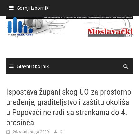
Skoči
Gornji izbornik
do
sadržaja
Glavni izbornik
Ispostava županijskog UO za prostorno
uređenje, graditeljstvo i zaštitu okoliša
u Popovači ne radi sa strankama do 4.
prosinca
26. studenoga 2020.
DJ