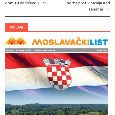
Navigacija
domu u Radićevoj ulici
borbe protiv nasilja nad
objava
ženama
OGLASI