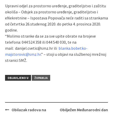
Upravni odjel za prostorno uređenje, graditeljstvo i zaštitu
okoliša – Odsjek za prostorno uređenje, graditeljstvo i
eNekretnine – Ispostava Popovača neće raditi sa strankama
od četvrtka 26.studenog 2020. do petka 4. prosinca 2020.
godine.
“Molimo stranke da se za sve upite obrate na brojeve
telefona: 044 524 358 ili 044 540 030, te na
mail:
danijel.cvetic@smz.hr ili
blanka.bobetko-
majstorovic@smz.hr
.” – stoji u objavi na službenoj mrežnoj
stranici SMŽ.
OBJAVLJENO U
ŽUPANIJA
Obilazak radova na
Obilježen Međunarodni dan