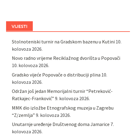
VIJESTI
Stolnoteniski turnir na Gradskom bazenu u Kutini
10.
kolovoza 2026.
Novo radno vrijeme Reciklažnog dvorišta u Popovači
10. kolovoza 2026.
Gradsko vijeće Popovače o distribuciji plina
10.
kolovoza 2026.
Održan još jedan Memorijalni turnir “Petreković-
Ratkajec-Franković”
9. kolovoza 2026.
MMK dio izložbe Etnografskog muzeja u Zagrebu
“Z/zemlja”
9. kolovoza 2026.
Unutarnje uređenje Društvenog doma Jamarice
7.
kolovoza 2026.