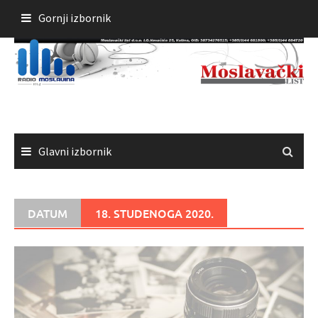
Skoči
Gornji izbornik
do
sadržaja
Glavni izbornik
DATUM
18. STUDENOGA 2020.