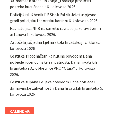
30. maraton arapskih konja „Tradicija prošlosti –
potreba budućnosti“
6. kolovoza 2026.
Policijski službenik PP Sisak Patrik Jelaš uspješno
gradi policijsku i sportsku karijeru
6. kolovoza 2026.
Ravnateljica NPB na susretu ravnatelja zdravstvenih
ustanova
6. kolovoza 2026.
Započela još jedna Ljetna škola hrvatskog folklora
5.
kolovoza 2026.
Čestitka gradonačelnika Kutine povodom Dana
pobjede i domovinske zahvalnosti, Dana hrvatskih
branitelja i 31. obljetnice VRO “Oluja”
5. kolovoza
2026.
Čestitka župana Celjaka povodom Dana pobjede i
domovinske zahvalnosti i Dana hrvatskih branitelja
5.
kolovoza 2026.
KALENDAR