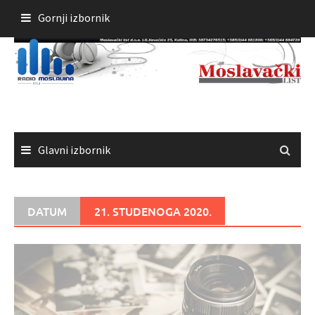
Skoči
Gornji izbornik
do
sadržaja
Glavni izbornik
DATUM
21. STUDENOGA 2020.