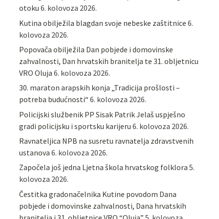
otoku
6. kolovoza 2026.
Kutina obilježila blagdan svoje nebeske zaštitnice
6.
kolovoza 2026.
Popovača obilježila Dan pobjede i domovinske
zahvalnosti, Dan hrvatskih branitelja te 31. obljetnicu
VRO Oluja
6. kolovoza 2026.
30. maraton arapskih konja „Tradicija prošlosti –
potreba budućnosti“
6. kolovoza 2026.
Policijski službenik PP Sisak Patrik Jelaš uspješno
gradi policijsku i sportsku karijeru
6. kolovoza 2026.
Ravnateljica NPB na susretu ravnatelja zdravstvenih
ustanova
6. kolovoza 2026.
Započela još jedna Ljetna škola hrvatskog folklora
5.
kolovoza 2026.
Čestitka gradonačelnika Kutine povodom Dana
pobjede i domovinske zahvalnosti, Dana hrvatskih
branitelja i 31. obljetnice VRO “Oluja”
5. kolovoza