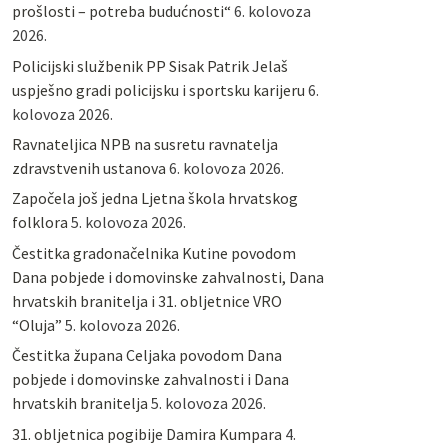
prošlosti – potreba budućnosti“
6. kolovoza
2026.
Policijski službenik PP Sisak Patrik Jelaš
uspješno gradi policijsku i sportsku karijeru
6.
kolovoza 2026.
Ravnateljica NPB na susretu ravnatelja
zdravstvenih ustanova
6. kolovoza 2026.
Započela još jedna Ljetna škola hrvatskog
folklora
5. kolovoza 2026.
Čestitka gradonačelnika Kutine povodom
Dana pobjede i domovinske zahvalnosti, Dana
hrvatskih branitelja i 31. obljetnice VRO
“Oluja”
5. kolovoza 2026.
Čestitka župana Celjaka povodom Dana
pobjede i domovinske zahvalnosti i Dana
hrvatskih branitelja
5. kolovoza 2026.
31. obljetnica pogibije Damira Kumpara
4.