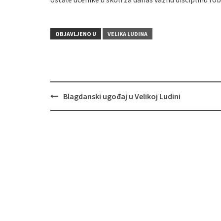
OBJAVLJENO U
VELIKA LUDINA
Blagdanski ugođaj u Velikoj Ludini
Navigacija
objava