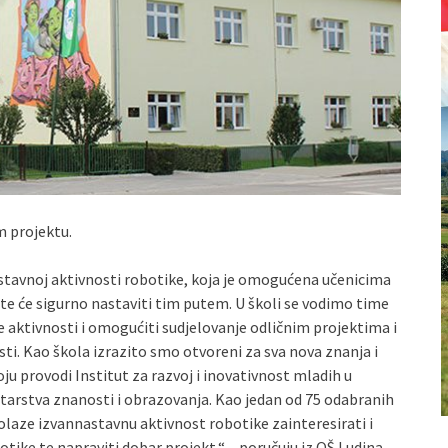
m projektu.
nastavnoj aktivnosti robotike, koja je omogućena učenicima
e te će sigurno nastaviti tim putem. U školi se vodimo time
e aktivnosti i omogućiti sudjelovanje odličnim projektima i
sti. Kao škola izrazito smo otvoreni za sva nova znanja i
ju provodi Institut za razvoj i inovativnost mladih u
arstva znanosti i obrazovanja. Kao jedan od 75 odabranih
olaze izvannastavnu aktivnost robotike zainteresirati i
otike te napraviti dobar projekt.“ – poručuju iz OŠ Ludina.