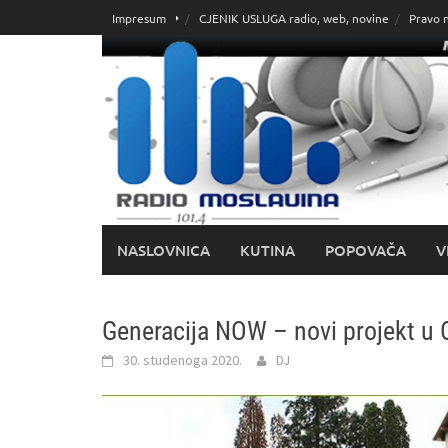
Skoči
Impresum
CJENIK USLUGA radio, web, novine
Pravo 
do
sadržaja
NASLOVNICA
KUTINA
POPOVAČA
V
Generacija NOW – novi projekt u 
30. studenoga 2020.
DJ