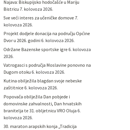
Najava: Biskupijsko hodočašće u Mariju
Bistricu
7. kolovoza 2026.
Sve veći interes za učeničke domove
7.
kolovoza 2026.
Projekt dodjele donacija na području Općine
Dvor u 2026. godini
6. kolovoza 2026.
Održane Bazenske sportske igre
6. kolovoza
2026.
Vatrogasci s područja Moslavine ponovno na
Dugom otoku
6. kolovoza 2026.
Kutina obilježila blagdan svoje nebeske
zaštitnice
6. kolovoza 2026.
Popovača obilježila Dan pobjede i
domovinske zahvalnosti, Dan hrvatskih
branitelja te 31. obljetnicu VRO Oluja
6.
kolovoza 2026.
30. maraton arapskih konja „Tradicija