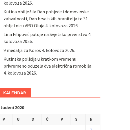
kolovoza 2026.
Kutina obilježila Dan pobjede i domovinske
zahvalnosti, Dan hrvatskih branitelja te 31.
obljetnicu VRO Oluja
4. kolovoza 2026.
Lina Filipović putuje na Svjetsko prvenstvo
4.
kolovoza 2026.
9 medalja za Koros
4. kolovoza 2026.
Kutinska policija u kratkom vremenu
privremeno oduzela dva električna romobila
4. kolovoza 2026.
KALENDAR
studeni 2020
P
U
S
Č
P
S
N