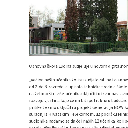
Osnovna škola Ludina sudjeluje u novom digitalno
„Većina naših učenika koji su sudjelovali na izvan
od 2. do 8. razreda je upisala tehničke srednje škol
da želimo što više učenika uključiti u izvannastavn
razvoju vještina koje će im biti potrebne u budućno
prilike te smo uključiti u projekt Generacija NOW ko
suradnji s Hrvatskim Telekomom, uz podršku Minist
sudionika nadamo se da će i naših 12 učenika koji p
ostale učenike u školi za danas važnu disciplinu rob