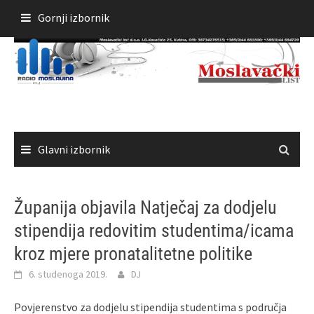
Skoči
Gornji izbornik
do
sadržaja
Glavni izbornik
Županija objavila Natječaj za dodjelu
stipendija redovitim studentima/icama
kroz mjere pronatalitetne politike
6. studenoga 2019.
DJ
Povjerenstvo za dodjelu stipendija studentima s područja