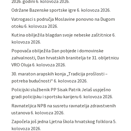
2026. godini
6. kolovoza 2026.
Održane Bazenske sportske igre
6. kolovoza 2026.
Vatrogasci s područja Moslavine ponovno na Dugom
otoku
6. kolovoza 2026.
Kutina obilježila blagdan svoje nebeske zaštitnice
6.
kolovoza 2026.
Popovača obilježila Dan pobjede i domovinske
zahvalnosti, Dan hrvatskih branitelja te 31. obljetnicu
VRO Oluja
6. kolovoza 2026.
30. maraton arapskih konja „Tradicija prošlosti –
potreba budućnosti“
6. kolovoza 2026.
Policijski službenik PP Sisak Patrik Jelaš uspješno
gradi policijsku i sportsku karijeru
6. kolovoza 2026.
Ravnateljica NPB na susretu ravnatelja zdravstvenih
ustanova
6. kolovoza 2026.
Započela još jedna Ljetna škola hrvatskog folklora
5.
kolovoza 2026.