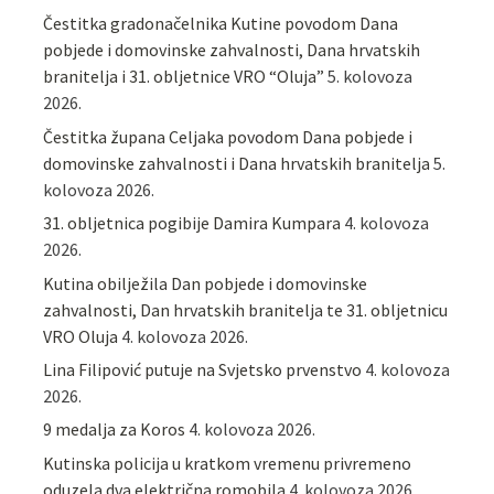
Čestitka gradonačelnika Kutine povodom Dana
pobjede i domovinske zahvalnosti, Dana hrvatskih
branitelja i 31. obljetnice VRO “Oluja”
5. kolovoza
2026.
Čestitka župana Celjaka povodom Dana pobjede i
domovinske zahvalnosti i Dana hrvatskih branitelja
5.
kolovoza 2026.
31. obljetnica pogibije Damira Kumpara
4. kolovoza
2026.
Kutina obilježila Dan pobjede i domovinske
zahvalnosti, Dan hrvatskih branitelja te 31. obljetnicu
VRO Oluja
4. kolovoza 2026.
Lina Filipović putuje na Svjetsko prvenstvo
4. kolovoza
2026.
9 medalja za Koros
4. kolovoza 2026.
Kutinska policija u kratkom vremenu privremeno
oduzela dva električna romobila
4. kolovoza 2026.