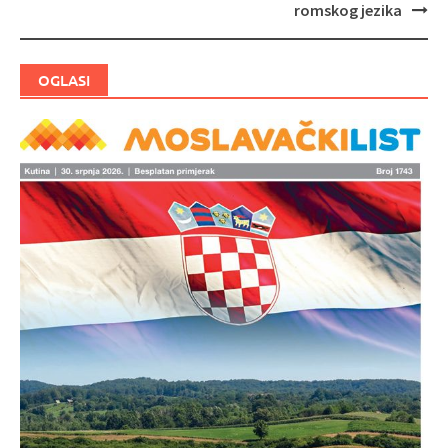
Navigacija
romskog jezika
objava
OGLASI