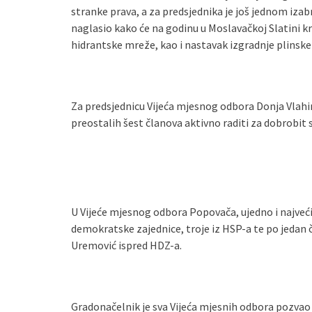
stranke prava, a za predsjednika je još jednom izab
naglasio kako će na godinu u Moslavačkoj Slatini kr
hidrantske mreže, kao i nastavak izgradnje plinsk
Za predsjednicu Vijeća mjesnog odbora Donja Vlahin
preostalih šest članova aktivno raditi za dobrobit 
U Vijeće mjesnog odbora Popovača, ujedno i najveći 
demokratske zajednice, troje iz HSP-a te po jedan č
Uremović ispred HDZ-a.
Gradonačelnik je sva Vijeća mjesnih odbora pozvao n