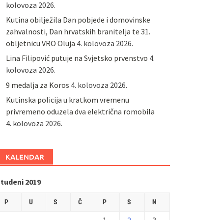
kolovoza 2026.
Kutina obilježila Dan pobjede i domovinske
zahvalnosti, Dan hrvatskih branitelja te 31.
obljetnicu VRO Oluja
4. kolovoza 2026.
Lina Filipović putuje na Svjetsko prvenstvo
4.
kolovoza 2026.
9 medalja za Koros
4. kolovoza 2026.
Kutinska policija u kratkom vremenu
privremeno oduzela dva električna romobila
4. kolovoza 2026.
KALENDAR
studeni 2019
P
U
S
Č
P
S
N