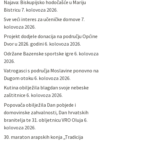
Najava: Biskupijsko hodočašće u Mariju
Bistricu
7. kolovoza 2026.
Sve veći interes za učeničke domove
7.
kolovoza 2026.
Projekt dodjele donacija na području Općine
Dvor u 2026. godini
6. kolovoza 2026.
Održane Bazenske sportske igre
6. kolovoza
2026.
Vatrogasci s područja Moslavine ponovno na
Dugom otoku
6. kolovoza 2026.
Kutina obilježila blagdan svoje nebeske
zaštitnice
6. kolovoza 2026.
Popovača obilježila Dan pobjede i
domovinske zahvalnosti, Dan hrvatskih
branitelja te 31. obljetnicu VRO Oluja
6.
kolovoza 2026.
30. maraton arapskih konja „Tradicija