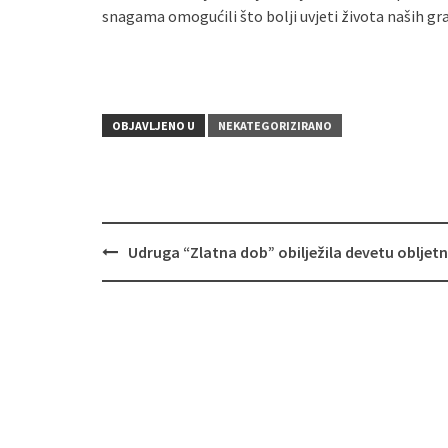
snagama omogućili što bolji uvjeti života naših gra
OBJAVLJENO U
NEKATEGORIZIRANO
Udruga “Zlatna dob” obilježila devetu obljetn
Navigacija
objava