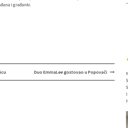
đana i građanki.
icu
Duo EmmaLee gostovao u Popovači
I