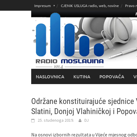
Skoči
Impresum
CJENIK USLUGA radio, web, novine
Pravo 
do
sadržaja
NASLOVNICA
KUTINA
POPOVAČA
V
Održane konstituirajuće sjednice
Slatini, Donjoj Vlahiničkoj i Popov
25. studenoga 2019.
DJ
Na osnovi izbornih rezultata u Vijeće mjesnog odbo