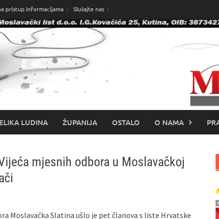
na pristup informacijama
Slušajte nas
ELIKA LUDINA
ŽUPANIJA
OSTALO
O NAMA
PRA
 Vijeća mjesnih odbora u Moslavačkoj
ači
ra Moslavačka Slatina ušlo je pet članova s liste Hrvatske