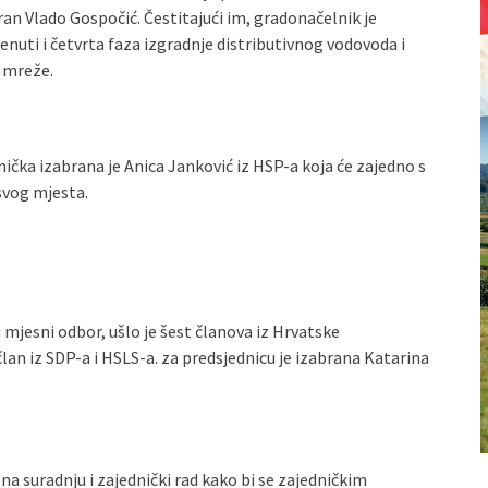
ran Vlado Gospočić. Čestitajući im, gradonačelnik je
enuti i četvrta faza izgradnje distributivnog vodovoda i
e mreže.
ička izabrana je Anica Janković iz HSP-a koja će zajedno s
svog mjesta.
mjesni odbor, ušlo je šest članova iz Hrvatske
lan iz SDP-a i HSLS-a. za predsjednicu je izabrana Katarina
a suradnju i zajednički rad kako bi se zajedničkim