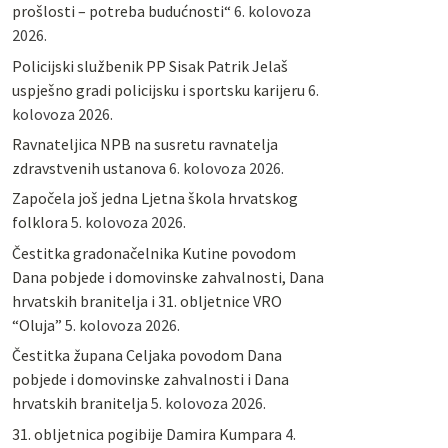
prošlosti – potreba budućnosti“
6. kolovoza
2026.
Policijski službenik PP Sisak Patrik Jelaš
uspješno gradi policijsku i sportsku karijeru
6.
kolovoza 2026.
Ravnateljica NPB na susretu ravnatelja
zdravstvenih ustanova
6. kolovoza 2026.
Započela još jedna Ljetna škola hrvatskog
folklora
5. kolovoza 2026.
Čestitka gradonačelnika Kutine povodom
Dana pobjede i domovinske zahvalnosti, Dana
hrvatskih branitelja i 31. obljetnice VRO
“Oluja”
5. kolovoza 2026.
Čestitka župana Celjaka povodom Dana
pobjede i domovinske zahvalnosti i Dana
hrvatskih branitelja
5. kolovoza 2026.
31. obljetnica pogibije Damira Kumpara
4.