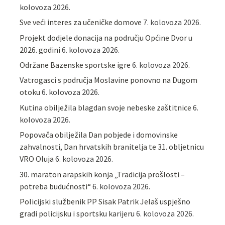
kolovoza 2026.
Sve veći interes za učeničke domove
7. kolovoza 2026.
Projekt dodjele donacija na području Općine Dvor u
2026. godini
6. kolovoza 2026.
Održane Bazenske sportske igre
6. kolovoza 2026.
Vatrogasci s područja Moslavine ponovno na Dugom
otoku
6. kolovoza 2026.
Kutina obilježila blagdan svoje nebeske zaštitnice
6.
kolovoza 2026.
Popovača obilježila Dan pobjede i domovinske
zahvalnosti, Dan hrvatskih branitelja te 31. obljetnicu
VRO Oluja
6. kolovoza 2026.
30. maraton arapskih konja „Tradicija prošlosti –
potreba budućnosti“
6. kolovoza 2026.
Policijski službenik PP Sisak Patrik Jelaš uspješno
gradi policijsku i sportsku karijeru
6. kolovoza 2026.