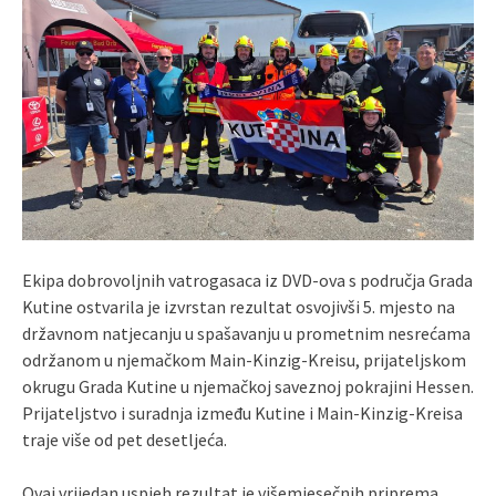
Ekipa dobrovoljnih vatrogasaca iz DVD-ova s područja Grada
Kutine ostvarila je izvrstan rezultat osvojivši 5. mjesto na
državnom natjecanju u spašavanju u prometnim nesrećama
održanom u njemačkom Main-Kinzig-Kreisu, prijateljskom
okrugu Grada Kutine u njemačkoj saveznoj pokrajini Hessen.
Prijateljstvo i suradnja između Kutine i Main-Kinzig-Kreisa
traje više od pet desetljeća.
Ovaj vrijedan uspjeh rezultat je višemjesečnih priprema,