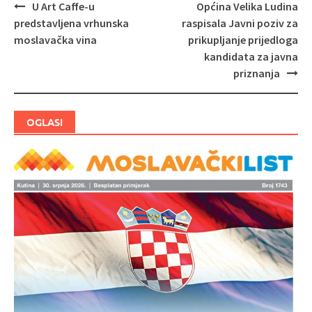
U Art Caffe-u
Općina Velika Ludina
Navigacija
predstavljena vrhunska
raspisala Javni poziv za
objava
moslavačka vina
prikupljanje prijedloga
kandidata za javna
priznanja
OGLASI