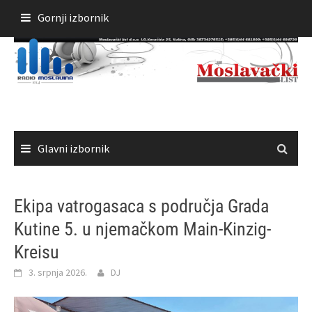
Skoči
Gornji izbornik
do
sadržaja
Glavni izbornik
Ekipa vatrogasaca s područja Grada
Kutine 5. u njemačkom Main-Kinzig-
Kreisu
3. srpnja 2026.
DJ