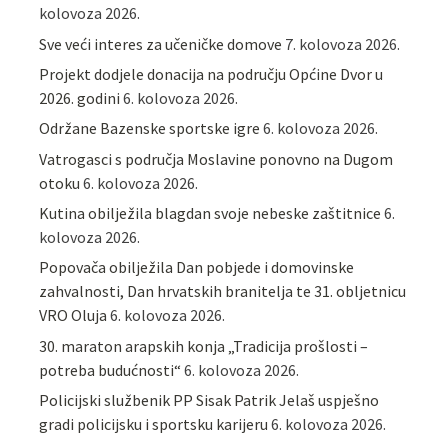
kolovoza 2026.
Sve veći interes za učeničke domove
7. kolovoza 2026.
Projekt dodjele donacija na području Općine Dvor u
2026. godini
6. kolovoza 2026.
Održane Bazenske sportske igre
6. kolovoza 2026.
Vatrogasci s područja Moslavine ponovno na Dugom
otoku
6. kolovoza 2026.
Kutina obilježila blagdan svoje nebeske zaštitnice
6.
kolovoza 2026.
Popovača obilježila Dan pobjede i domovinske
zahvalnosti, Dan hrvatskih branitelja te 31. obljetnicu
VRO Oluja
6. kolovoza 2026.
30. maraton arapskih konja „Tradicija prošlosti –
potreba budućnosti“
6. kolovoza 2026.
Policijski službenik PP Sisak Patrik Jelaš uspješno
gradi policijsku i sportsku karijeru
6. kolovoza 2026.