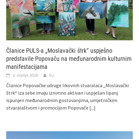
Članice PULS-a „Moslavački štrk“ uspješno
predstavile Popovaču na međunarodnim kulturnim
manifestacijama
3. srpnja 2026.
DJ
Članice Popovačke udruge likovnih stvaralaca „Moslavački
štrk“ iza sebe imaju iznimno aktivan i uspješan lipanj
ispunjen međunarodnim gostovanjima, umjetničkim
stvaralaštvom i promocijom Popovače
[...]