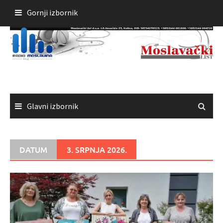
Skoči
Gornji izbornik
do
sadržaja
Glavni izbornik
DATUM
3. SRPNJA 2026.