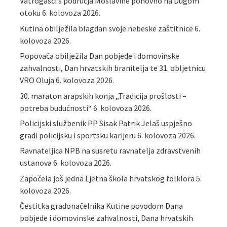
Vatrogasci s područja Moslavine ponovno na Dugom
otoku
6. kolovoza 2026.
Kutina obilježila blagdan svoje nebeske zaštitnice
6.
kolovoza 2026.
Popovača obilježila Dan pobjede i domovinske
zahvalnosti, Dan hrvatskih branitelja te 31. obljetnicu
VRO Oluja
6. kolovoza 2026.
30. maraton arapskih konja „Tradicija prošlosti –
potreba budućnosti“
6. kolovoza 2026.
Policijski službenik PP Sisak Patrik Jelaš uspješno
gradi policijsku i sportsku karijeru
6. kolovoza 2026.
Ravnateljica NPB na susretu ravnatelja zdravstvenih
ustanova
6. kolovoza 2026.
Započela još jedna Ljetna škola hrvatskog folklora
5.
kolovoza 2026.
Čestitka gradonačelnika Kutine povodom Dana
pobjede i domovinske zahvalnosti, Dana hrvatskih