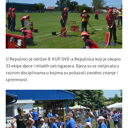
U Repušnici je održan 8. KUP DVD-a Repušnica koji je okupio
33 ekipe djece i mladih vatrogasaca. Djeca su se natjecala u
raznim disciplinama u kojima su pokazali zavidno znanje i
spremnost.