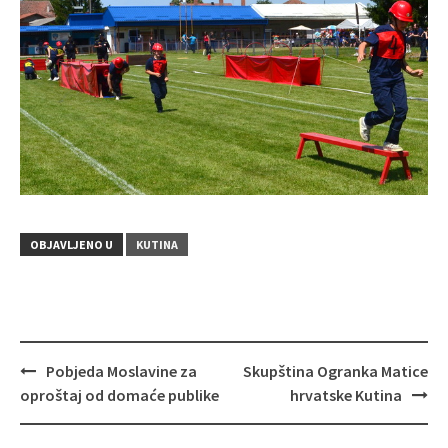
OBJAVLJENO U
KUTINA
Pobjeda Moslavine za
Skupština Ogranka Matice
Navigacija
oproštaj od domaće publike
hrvatske Kutina
objava