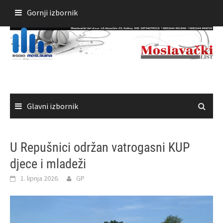
Skoči
Gornji izbornik
do
sadržaja
Glavni izbornik
U Repušnici održan vatrogasni KUP
djece i mladeži
1. lipnja 2026.
GP