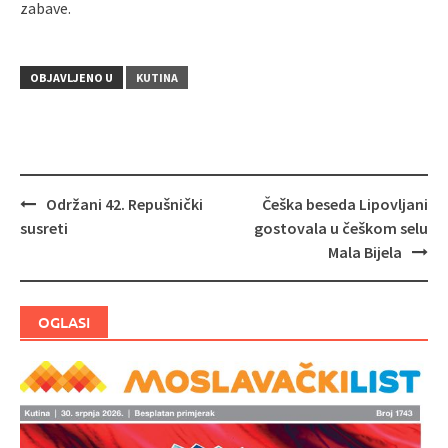
zabave.
OBJAVLJENO U
KUTINA
Održani 42. Repušnički
Češka beseda Lipovljani
Navigacija
susreti
gostovala u češkom selu
objava
Mala Bijela
OGLASI