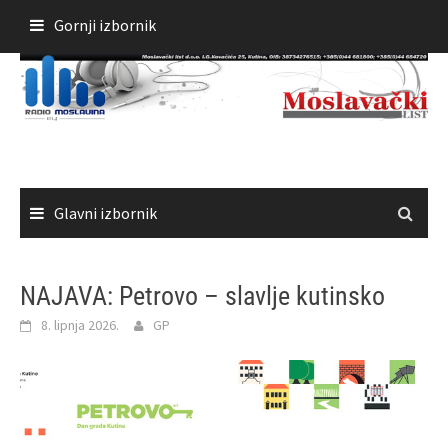
Skoči
Gornji izbornik
do
sadržaja
Glavni izbornik
NAJAVA: Petrovo – slavlje kutinsko
8. lipnja 2026.
GP