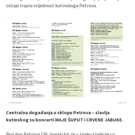
ostaje trajna vrijednost kutinskoga Petrova.
Centralna događanja u sklopu Petrova – slavlja
kutinskog su koncerti MAJE ŠUPUT i CRVENE JABUKE.
Prvi dan Petrova (26. lipnja) bit će u znaku tradicije uz