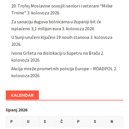
20. Trofej Moslavine osvojili seniori i veterani “Milke
Trnine”
3. kolovoza 2026.
Za sanaciju dugova bolnicama u županiji bit će
isplaćeno 3,1 milijun eura
3. kolovoza 2026.
U Sunji uručeni ključevi 19 novih stanova
3. kolovoza
2026.
Ivona Gršeta na dislokaciji u Supetru na Braču
2.
kolovoza 2026.
​Akcija mreže prometnih policija Europe – ROADPOL
2.
kolovoza 2026.
KALENDAR
lipanj 2026
P
U
S
Č
P
S
N