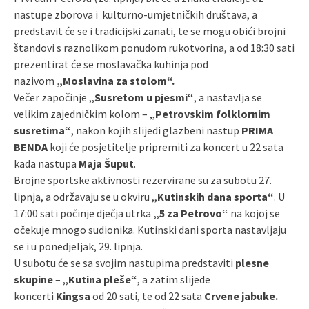
nastupe zborova i kulturno-umjetničkih društava, a
predstavit će se i tradicijski zanati, te se mogu obići brojni
štandovi s raznolikom ponudom rukotvorina, a od 18:30 sati
prezentirat će se moslavačka kuhinja pod
nazivom
„Moslavina za stolom“.
Večer započinje ,,
Susretom u pjesmi“
, a nastavlja se
velikim zajedničkim kolom – ,,
Petrovskim folklornim
susretima“
, nakon kojih slijedi glazbeni nastup
PRIMA
BENDA
koji će posjetitelje pripremiti za koncert u 22 sata
kada nastupa
Maja Šuput
.
Brojne sportske aktivnosti rezervirane su za subotu 27.
lipnja, a održavaju se u okviru ,,
Kutinskih dana sporta“
. U
17:00 sati počinje dječja utrka
„5 za Petrovo“
na kojoj se
očekuje mnogo sudionika. Kutinski dani sporta nastavljaju
se i u ponedjeljak, 29. lipnja.
U subotu će se sa svojim nastupima predstaviti
plesne
skupine
– ,,
Kutina pleše“
, a zatim slijede
koncerti
Kingsa
od 20 sati, te od 22 sata
Crvene jabuke.