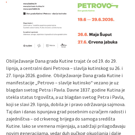
Obilježavanje Dana grada Kutine trajat će od 19. do 29.
lipnja, a centralni dani Petrova – slavlja kutinskog su 26. i
27. lipnja 2026. godine. Obilježavanje Dana grada Kutine i
manifestacije „Petrovo – slavlje kutinsko“ vezano je uz
blagdan svetog Petra i Pavla. Davne 1837. godine Kutina je
stekla status trgovišta, a uz blagdan svetog Petra i Pavla,
koji se slavi 29. lipnja, dobila je i pravo održavanja sajmova.
Taj dan i danas ispunjava grad posebnim ozračjem radosti i
zajedništva – od crkvenog brijega do samoga središta
Kutine. Iako se vremena mijenjaju, a sadržaji prilagođavaju
novim generacijama, vedar duh pučkog okupljanja i dalje