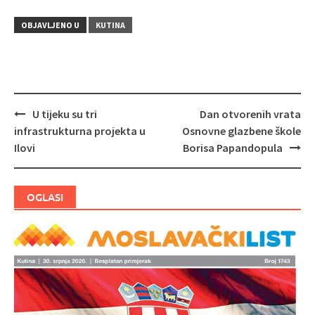
OBJAVLJENO U
KUTINA
U tijeku su tri
Dan otvorenih vrata
Navigacija
infrastrukturna projekta u
Osnovne glazbene škole
objava
Ilovi
Borisa Papandopula
OGLASI