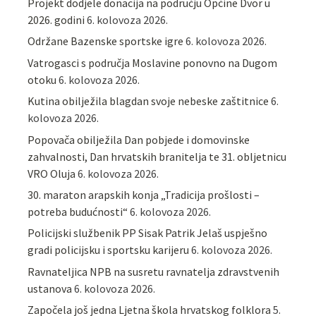
Projekt dodjele donacija na području Općine Dvor u
2026. godini
6. kolovoza 2026.
Održane Bazenske sportske igre
6. kolovoza 2026.
Vatrogasci s područja Moslavine ponovno na Dugom
otoku
6. kolovoza 2026.
Kutina obilježila blagdan svoje nebeske zaštitnice
6.
kolovoza 2026.
Popovača obilježila Dan pobjede i domovinske
zahvalnosti, Dan hrvatskih branitelja te 31. obljetnicu
VRO Oluja
6. kolovoza 2026.
30. maraton arapskih konja „Tradicija prošlosti –
potreba budućnosti“
6. kolovoza 2026.
Policijski službenik PP Sisak Patrik Jelaš uspješno
gradi policijsku i sportsku karijeru
6. kolovoza 2026.
Ravnateljica NPB na susretu ravnatelja zdravstvenih
ustanova
6. kolovoza 2026.
Započela još jedna Ljetna škola hrvatskog folklora
5.