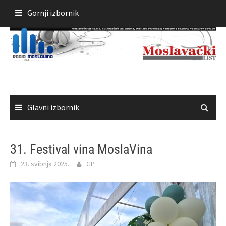
Skoči
Gornji izbornik
do
sadržaja
Glavni izbornik
31. Festival vina MoslaVina
23. svibnja 2025.
GP