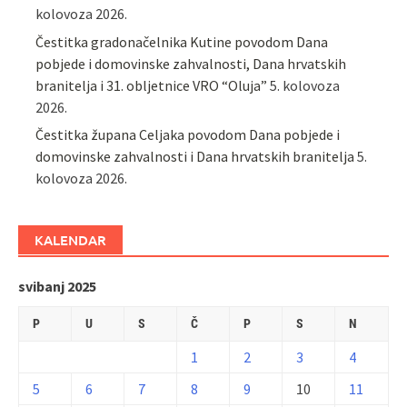
kolovoza 2026.
Čestitka gradonačelnika Kutine povodom Dana
pobjede i domovinske zahvalnosti, Dana hrvatskih
branitelja i 31. obljetnice VRO “Oluja”
5. kolovoza
2026.
Čestitka župana Celjaka povodom Dana pobjede i
domovinske zahvalnosti i Dana hrvatskih branitelja
5.
kolovoza 2026.
KALENDAR
svibanj 2025
P
U
S
Č
P
S
N
1
2
3
4
5
6
7
8
9
10
11