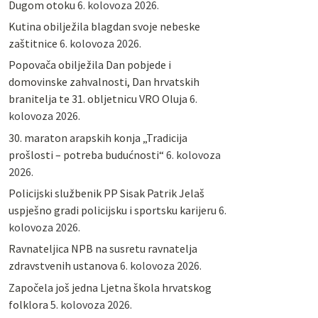
Dugom otoku
6. kolovoza 2026.
Kutina obilježila blagdan svoje nebeske
zaštitnice
6. kolovoza 2026.
Popovača obilježila Dan pobjede i
domovinske zahvalnosti, Dan hrvatskih
branitelja te 31. obljetnicu VRO Oluja
6.
kolovoza 2026.
30. maraton arapskih konja „Tradicija
prošlosti – potreba budućnosti“
6. kolovoza
2026.
Policijski službenik PP Sisak Patrik Jelaš
uspješno gradi policijsku i sportsku karijeru
6.
kolovoza 2026.
Ravnateljica NPB na susretu ravnatelja
zdravstvenih ustanova
6. kolovoza 2026.
Započela još jedna Ljetna škola hrvatskog
folklora
5. kolovoza 2026.