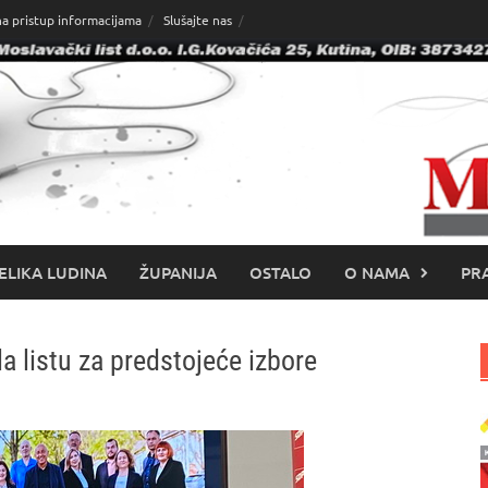
na pristup informacijama
Slušajte nas
ELIKA LUDINA
ŽUPANIJA
OSTALO
O NAMA
PRA
 listu za predstojeće izbore