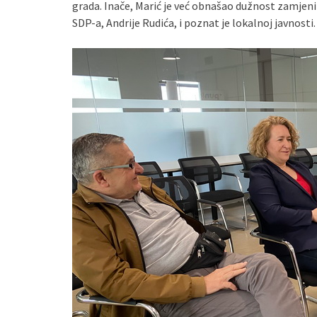
grada. Inače, Marić je već obnašao dužnost zamjen
SDP-a, Andrije Rudića, i poznat je lokalnoj javnosti.