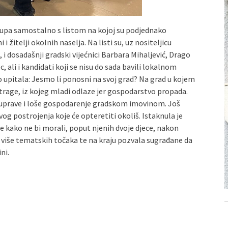
tupa samostalno s listom na kojoj su podjednako
 i žitelji okolnih naselja. Na listi su, uz nositeljicu
i dosadašnji gradski vijećnici Barbara Mihaljević, Drago
, ali i kandidati koji se nisu do sada bavili lokalnom
 upitala: Jesmo li ponosni na svoj grad? Na grad u kojem
 istrage, iz kojeg mladi odlaze jer gospodarstvo propada.
 uprave i loše gospodarenje gradskom imovinom. Još
vog postrojenja koje će opteretiti okoliš. Istaknula je
ade kako ne bi morali, poput njenih dvoje djece, nakon
s više tematskih točaka te na kraju pozvala sugrađane da
ni.