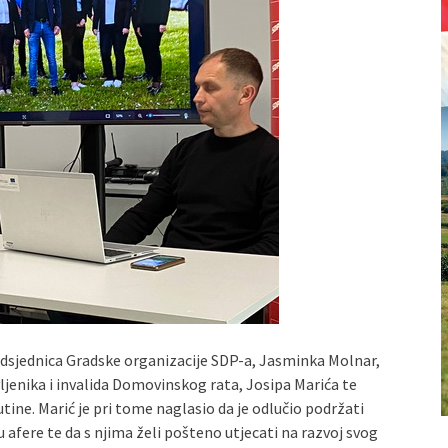
edsjednica Gradske organizacije SDP-a, Jasminka Molnar,
ljenika i invalida Domovinskog rata, Josipa Marića te
tine. Marić je pri tome naglasio da je odlučio podržati
u afere te da s njima želi pošteno utjecati na razvoj svog