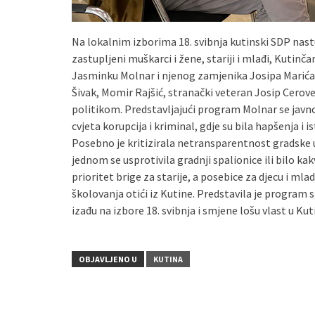
Na lokalnim izborima 18. svibnja kutinski SDP nas
zastupljeni muškarci i žene, stariji i mlađi, Kutinčani
Jasminku Molnar i njenog zamjenika Josipa Marića, 
Šivak, Momir Rajšić, stranački veteran Josip Cerovec
politikom. Predstavljajući program Molnar se javno
cvjeta korupcija i kriminal, gdje su bila hapšenja i
Posebno je kritizirala netransparentnost gradske
jednom se usprotivila gradnji spalionice ili bilo kak
prioritet brige za starije, a posebice za djecu i ml
školovanja otići iz Kutine. Predstavila je program 
izađu na izbore 18. svibnja i smjene lošu vlast u Kuti
OBJAVLJENO U
KUTINA