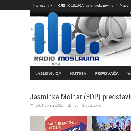
Skoči
Impresum
CJENIK USLUGA radio, web, novine
Pravo 
do
sadržaja
NASLOVNICA
KUTINA
POPOVAČA
V
Jasminka Molnar (SDP) predstavila
16. travnja 2025.
Ivan Gračaković