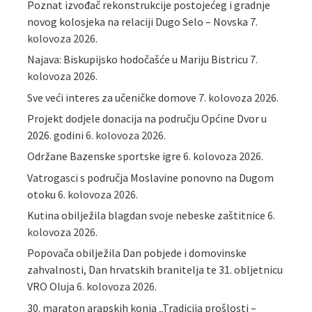
Poznat izvođač rekonstrukcije postojećeg i gradnje
novog kolosjeka na relaciji Dugo Selo – Novska
7.
kolovoza 2026.
Najava: Biskupijsko hodočašće u Mariju Bistricu
7.
kolovoza 2026.
Sve veći interes za učeničke domove
7. kolovoza 2026.
Projekt dodjele donacija na području Općine Dvor u
2026. godini
6. kolovoza 2026.
Održane Bazenske sportske igre
6. kolovoza 2026.
Vatrogasci s područja Moslavine ponovno na Dugom
otoku
6. kolovoza 2026.
Kutina obilježila blagdan svoje nebeske zaštitnice
6.
kolovoza 2026.
Popovača obilježila Dan pobjede i domovinske
zahvalnosti, Dan hrvatskih branitelja te 31. obljetnicu
VRO Oluja
6. kolovoza 2026.
30. maraton arapskih konja „Tradicija prošlosti –