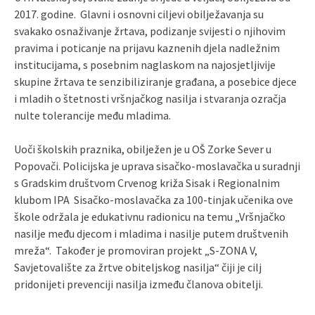
2017. godine. Glavni i osnovni ciljevi obilježavanja su
svakako osnaživanje žrtava, podizanje svijesti o njihovim
pravima i poticanje na prijavu kaznenih djela nadležnim
institucijama, s posebnim naglaskom na najosjetljivije
skupine žrtava te senzibiliziranje građana, a posebice djece
i mladih o štetnosti vršnjačkog nasilja i stvaranja ozračja
nulte tolerancije među mladima.
Uoči školskih praznika, obilježen je u OŠ Zorke Sever u
Popovači. Policijska je uprava sisačko-moslavačka u suradnji
s Gradskim društvom Crvenog križa Sisak i Regionalnim
klubom IPA Sisačko-moslavačka za 100-tinjak učenika ove
škole održala je edukativnu radionicu na temu „Vršnjačko
nasilje među djecom i mladima i nasilje putem društvenih
mreža“. Također je promoviran projekt „S-ZONA V,
Savjetovalište za žrtve obiteljskog nasilja“ čiji je cilj
pridonijeti prevenciji nasilja između članova obitelji.