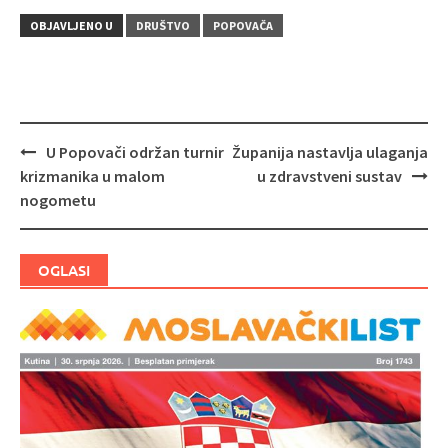
OBJAVLJENO U
DRUŠTVO
POPOVAČA
U Popovači održan turnir
Županija nastavlja ulaganja
Navigacija
krizmanika u malom
u zdravstveni sustav
objava
nogometu
OGLASI