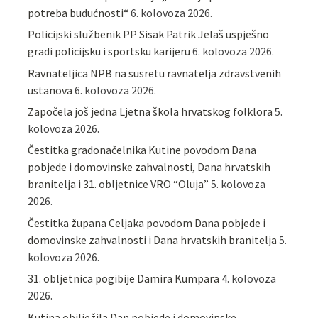
potreba budućnosti“
6. kolovoza 2026.
Policijski službenik PP Sisak Patrik Jelaš uspješno
gradi policijsku i sportsku karijeru
6. kolovoza 2026.
Ravnateljica NPB na susretu ravnatelja zdravstvenih
ustanova
6. kolovoza 2026.
Započela još jedna Ljetna škola hrvatskog folklora
5.
kolovoza 2026.
Čestitka gradonačelnika Kutine povodom Dana
pobjede i domovinske zahvalnosti, Dana hrvatskih
branitelja i 31. obljetnice VRO “Oluja”
5. kolovoza
2026.
Čestitka župana Celjaka povodom Dana pobjede i
domovinske zahvalnosti i Dana hrvatskih branitelja
5.
kolovoza 2026.
31. obljetnica pogibije Damira Kumpara
4. kolovoza
2026.
Kutina obilježila Dan pobjede i domovinske