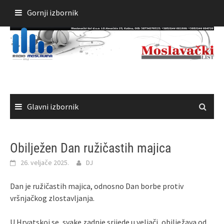
Skoči
Gornji izbornik
do
sadržaja
Glavni izbornik
Obilježen Dan ružičastih majica
26. veljače 2025.
DJ
Dan je ružičastih majica, odnosno Dan borbe protiv
vršnjačkog zlostavljanja.
U Hrvatskoj se, svake zadnje srijede u veljači, obilježava od