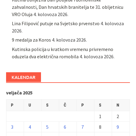
zahvalnosti, Dan hrvatskih branitelja te 31. obljetnicu
VRO Oluja
4. kolovoza 2026.
Lina Filipović putuje na Svjetsko prvenstvo
4. kolovoza
2026.
9 medalja za Koros
4. kolovoza 2026.
Kutinska policija u kratkom vremenu privremeno
oduzela dva električna romobila
4. kolovoza 2026.
KALENDAR
veljača 2025
P
U
S
Č
P
S
N
1
2
3
4
5
6
7
8
9