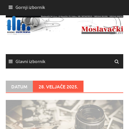
Skoči
Gornji izbornik
do
sadržaja
Glavni izbornik
DATUM
28. VELJAČE 2025.