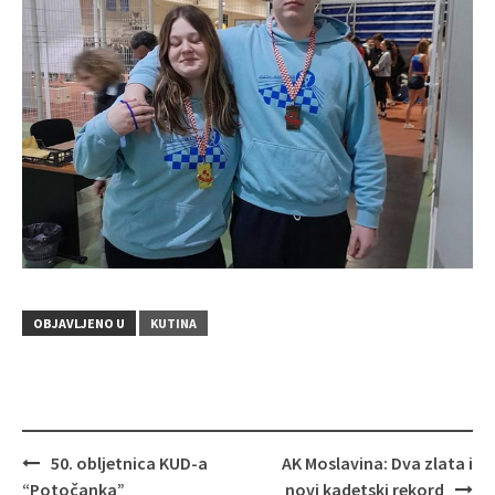
OBJAVLJENO U
KUTINA
50. obljetnica KUD-a
AK Moslavina: Dva zlata i
Navigacija
“Potočanka”
novi kadetski rekord