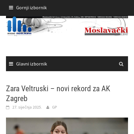
Skoči
Gornji izbornik
do
sadržaja
Glavni izbornik
Zara Veltruski – novi rekord za AK
Zagreb
27. siječnja 2025.
GP