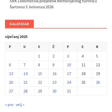
ŠNK Lokomotiva pobjednik Memorijalnog turnira u
Šartovcu
3. kolovoza 2026.
KALENDAR
siječanj 2025
P
U
S
Č
P
S
N
1
2
3
4
5
6
7
8
9
10
11
12
13
14
15
16
17
18
19
20
21
22
23
24
25
26
27
28
29
30
31
« pro
velj »