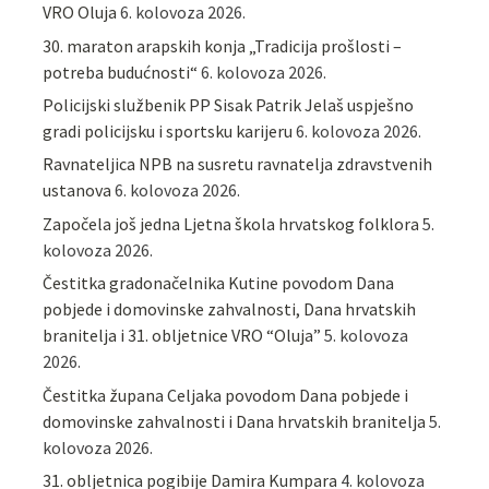
VRO Oluja
6. kolovoza 2026.
30. maraton arapskih konja „Tradicija prošlosti –
potreba budućnosti“
6. kolovoza 2026.
Policijski službenik PP Sisak Patrik Jelaš uspješno
gradi policijsku i sportsku karijeru
6. kolovoza 2026.
Ravnateljica NPB na susretu ravnatelja zdravstvenih
ustanova
6. kolovoza 2026.
Započela još jedna Ljetna škola hrvatskog folklora
5.
kolovoza 2026.
Čestitka gradonačelnika Kutine povodom Dana
pobjede i domovinske zahvalnosti, Dana hrvatskih
branitelja i 31. obljetnice VRO “Oluja”
5. kolovoza
2026.
Čestitka župana Celjaka povodom Dana pobjede i
domovinske zahvalnosti i Dana hrvatskih branitelja
5.
kolovoza 2026.
31. obljetnica pogibije Damira Kumpara
4. kolovoza