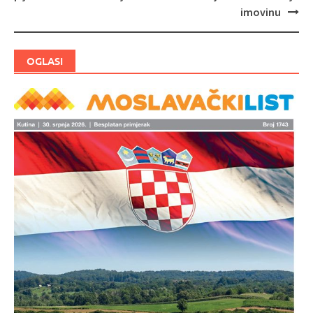
objava
imovinu
OGLASI