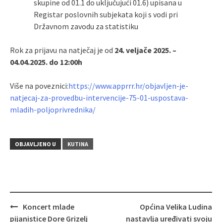
skupine od 01.1 do uključujući 01.6) upisana u
Registar poslovnih subjekata koji s vodi pri
Državnom zavodu za statistiku
Rok za prijavu na natječaj je od
24. veljače 2025. –
04.04.2025. do 12:00h
Više na poveznici:
https://www.apprrr.hr/objavljen-je-
natjecaj-za-provedbu-intervencije-75-01-uspostava-
mladih-poljoprivrednika/
OBJAVLJENO U
KUTINA
Koncert mlade
Općina Velika Ludina
Navigacija
pijanistice Dore Grizelj
nastavlja uređivati svoju