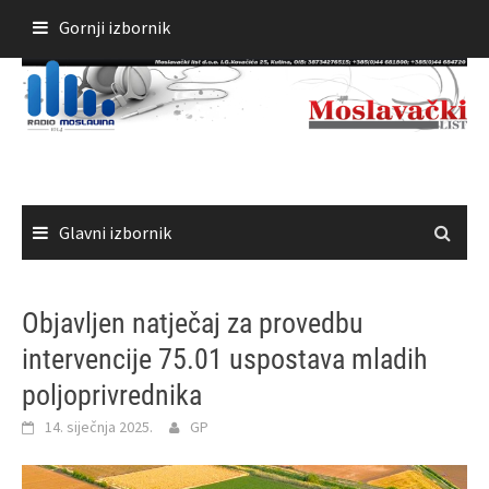
Skoči
Gornji izbornik
do
sadržaja
Glavni izbornik
Objavljen natječaj za provedbu
intervencije 75.01 uspostava mladih
poljoprivrednika
14. siječnja 2025.
GP