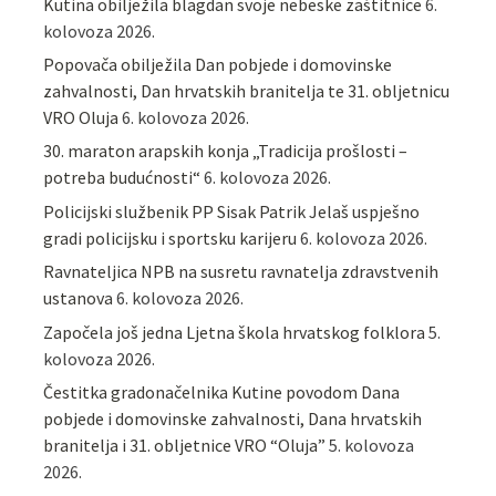
Kutina obilježila blagdan svoje nebeske zaštitnice
6.
kolovoza 2026.
Popovača obilježila Dan pobjede i domovinske
zahvalnosti, Dan hrvatskih branitelja te 31. obljetnicu
VRO Oluja
6. kolovoza 2026.
30. maraton arapskih konja „Tradicija prošlosti –
potreba budućnosti“
6. kolovoza 2026.
Policijski službenik PP Sisak Patrik Jelaš uspješno
gradi policijsku i sportsku karijeru
6. kolovoza 2026.
Ravnateljica NPB na susretu ravnatelja zdravstvenih
ustanova
6. kolovoza 2026.
Započela još jedna Ljetna škola hrvatskog folklora
5.
kolovoza 2026.
Čestitka gradonačelnika Kutine povodom Dana
pobjede i domovinske zahvalnosti, Dana hrvatskih
branitelja i 31. obljetnice VRO “Oluja”
5. kolovoza
2026.