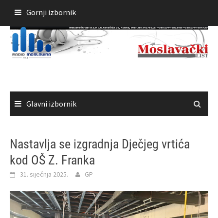
Skoči
Gornji izbornik
do
sadržaja
Glavni izbornik
Nastavlja se izgradnja Dječjeg vrtića
kod OŠ Z. Franka
31. siječnja 2025.
GP