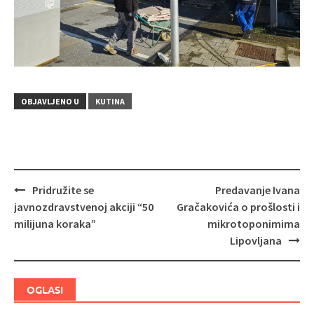
OBJAVLJENO U
KUTINA
Pridružite se
Predavanje Ivana
Navigacija
javnozdravstvenoj akciji “50
Gračakovića o prošlosti i
objava
milijuna koraka”
mikrotoponimima
Lipovljana
OGLASI