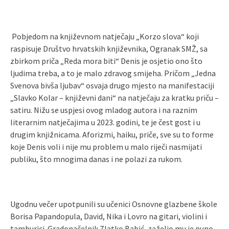
Pobjedom na književnom natječaju „Korzo slova“ koji
raspisuje Društvo hrvatskih književnika, Ogranak SMŽ, sa
zbirkom priča „Reda mora biti“ Denis je osjetio ono što
ljudima treba, a to je malo zdravog smijeha. Pričom „Jedna
Svenova bivša ljubav“ osvaja drugo mjesto na manifestaciji
„Slavko Kolar – književni dani“ na natječaju za kratku priču –
satiru. Nižu se uspjesi ovog mladog autora i na raznim
literarnim natječajima u 2023. godini, te je čest gost i u
drugim knjižnicama. Aforizmi, haiku, priče, sve su to forme
koje Denis voli i nije mu problem u malo riječi nasmijati
publiku, što mnogima danas i ne polazi za rukom.
Ugodnu večer upotpunili su učenici Osnovne glazbene škole
Borisa Papandopula, David, Nika i Lovro na gitari, violini i
tamburici. Gradonačelnik Zlatko Babić, zaželio mu je puno