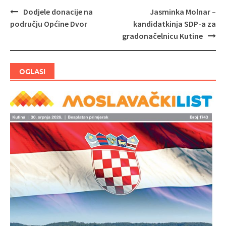
Dodjele donacije na
Jasminka Molnar –
Navigacija
području Općine Dvor
kandidatkinja SDP-a za
objava
gradonačelnicu Kutine
OGLASI