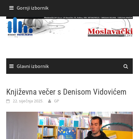
Skoči
Gornji izbornik
do
sadržaja
Glavni izbornik
Književna večer s Denisom Vidovićem
22. siječnja 2025.
GP