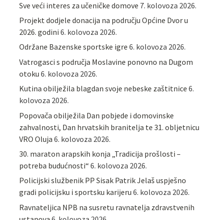
Sve veći interes za učeničke domove
7. kolovoza 2026.
Projekt dodjele donacija na području Općine Dvor u
2026. godini
6. kolovoza 2026.
Održane Bazenske sportske igre
6. kolovoza 2026.
Vatrogasci s područja Moslavine ponovno na Dugom
otoku
6. kolovoza 2026.
Kutina obilježila blagdan svoje nebeske zaštitnice
6.
kolovoza 2026.
Popovača obilježila Dan pobjede i domovinske
zahvalnosti, Dan hrvatskih branitelja te 31. obljetnicu
VRO Oluja
6. kolovoza 2026.
30. maraton arapskih konja „Tradicija prošlosti –
potreba budućnosti“
6. kolovoza 2026.
Policijski službenik PP Sisak Patrik Jelaš uspješno
gradi policijsku i sportsku karijeru
6. kolovoza 2026.
Ravnateljica NPB na susretu ravnatelja zdravstvenih
ustanova
6. kolovoza 2026.