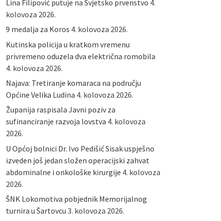
Lina Filipović putuje na Svjetsko prvenstvo
4.
kolovoza 2026.
9 medalja za Koros
4. kolovoza 2026.
Kutinska policija u kratkom vremenu
privremeno oduzela dva električna romobila
4. kolovoza 2026.
Najava: Tretiranje komaraca na području
Općine Velika Ludina
4. kolovoza 2026.
Županija raspisala Javni poziv za
sufinanciranje razvoja lovstva
4. kolovoza
2026.
U Općoj bolnici Dr. Ivo Pedišić Sisak uspješno
izveden još jedan složen operacijski zahvat
abdominalne i onkološke kirurgije
4. kolovoza
2026.
ŠNK Lokomotiva pobjednik Memorijalnog
turnira u Šartovcu
3. kolovoza 2026.