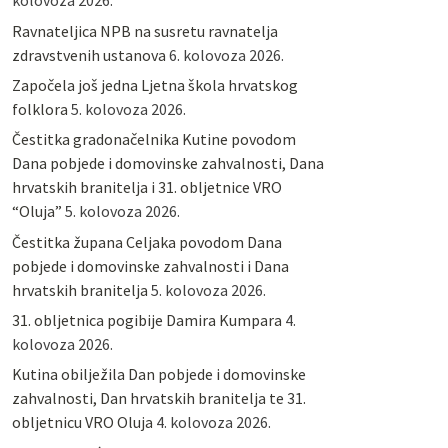
kolovoza 2026.
Ravnateljica NPB na susretu ravnatelja
zdravstvenih ustanova
6. kolovoza 2026.
Započela još jedna Ljetna škola hrvatskog
folklora
5. kolovoza 2026.
Čestitka gradonačelnika Kutine povodom
Dana pobjede i domovinske zahvalnosti, Dana
hrvatskih branitelja i 31. obljetnice VRO
“Oluja”
5. kolovoza 2026.
Čestitka župana Celjaka povodom Dana
pobjede i domovinske zahvalnosti i Dana
hrvatskih branitelja
5. kolovoza 2026.
31. obljetnica pogibije Damira Kumpara
4.
kolovoza 2026.
Kutina obilježila Dan pobjede i domovinske
zahvalnosti, Dan hrvatskih branitelja te 31.
obljetnicu VRO Oluja
4. kolovoza 2026.