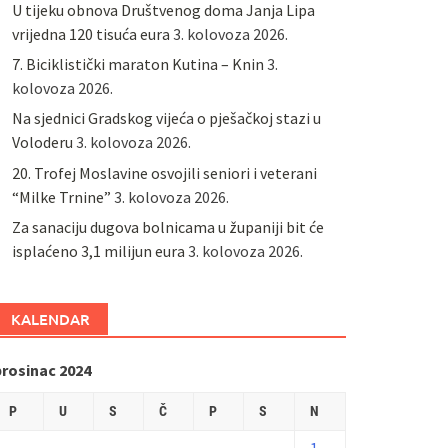
U tijeku obnova Društvenog doma Janja Lipa
vrijedna 120 tisuća eura
3. kolovoza 2026.
7. Biciklistički maraton Kutina – Knin
3.
kolovoza 2026.
Na sjednici Gradskog vijeća o pješačkoj stazi u
Voloderu
3. kolovoza 2026.
20. Trofej Moslavine osvojili seniori i veterani
“Milke Trnine”
3. kolovoza 2026.
Za sanaciju dugova bolnicama u županiji bit će
isplaćeno 3,1 milijun eura
3. kolovoza 2026.
KALENDAR
prosinac 2024
P
U
S
Č
P
S
N