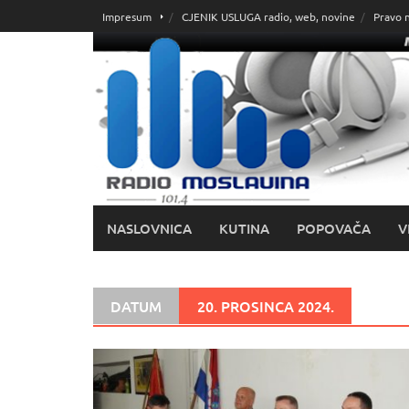
Skoči
Impresum
CJENIK USLUGA radio, web, novine
Pravo 
do
sadržaja
NASLOVNICA
KUTINA
POPOVAČA
V
DATUM
20. PROSINCA 2024.