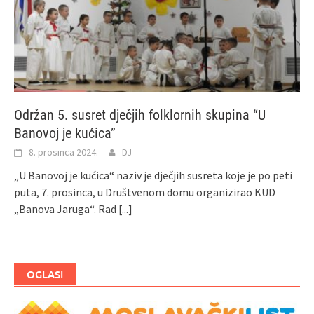
Održan 5. susret dječjih folklornih skupina “U
Banovoj je kućica”
8. prosinca 2024.
DJ
„U Banovoj je kućica“ naziv je dječjih susreta koje je po peti
puta, 7. prosinca, u Društvenom domu organizirao KUD
„Banova Jaruga“. Rad
[...]
OGLASI