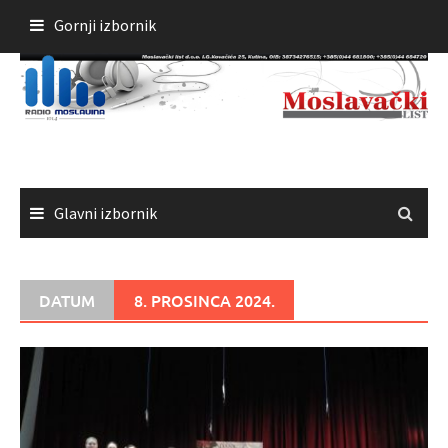
Skoči
Gornji izbornik
do
sadržaja
Glavni izbornik
DATUM
8. PROSINCA 2024.