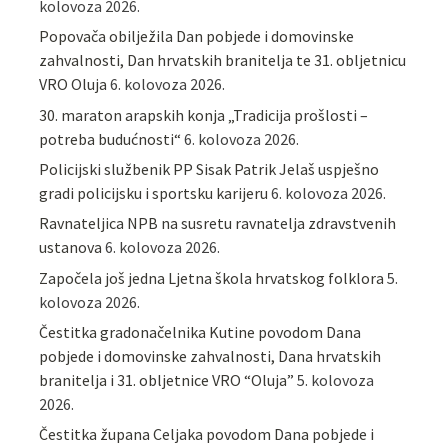
kolovoza 2026.
Popovača obilježila Dan pobjede i domovinske
zahvalnosti, Dan hrvatskih branitelja te 31. obljetnicu
VRO Oluja
6. kolovoza 2026.
30. maraton arapskih konja „Tradicija prošlosti –
potreba budućnosti“
6. kolovoza 2026.
Policijski službenik PP Sisak Patrik Jelaš uspješno
gradi policijsku i sportsku karijeru
6. kolovoza 2026.
Ravnateljica NPB na susretu ravnatelja zdravstvenih
ustanova
6. kolovoza 2026.
Započela još jedna Ljetna škola hrvatskog folklora
5.
kolovoza 2026.
Čestitka gradonačelnika Kutine povodom Dana
pobjede i domovinske zahvalnosti, Dana hrvatskih
branitelja i 31. obljetnice VRO “Oluja”
5. kolovoza
2026.
Čestitka župana Celjaka povodom Dana pobjede i