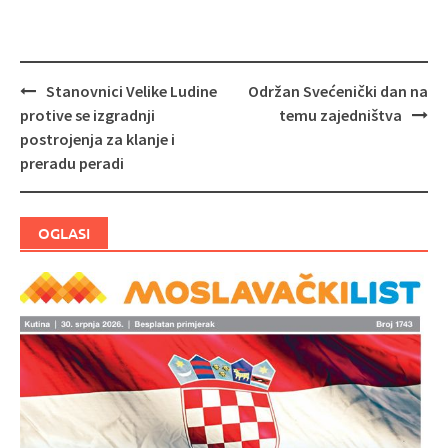
Stanovnici Velike Ludine
Održan Svećenički dan na
Navigacija
protive se izgradnji
temu zajedništva
objava
postrojenja za klanje i
preradu peradi
OGLASI