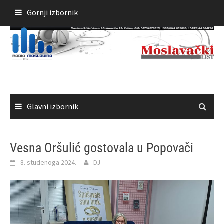
Skoči
Gornji izbornik
do
sadržaja
Glavni izbornik
Vesna Oršulić gostovala u Popovači
8. studenoga 2024.
DJ