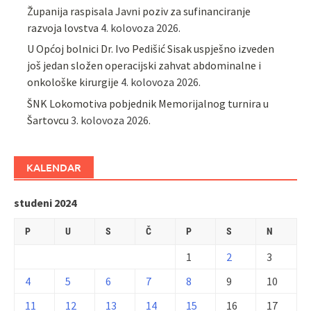
Županija raspisala Javni poziv za sufinanciranje
razvoja lovstva
4. kolovoza 2026.
U Općoj bolnici Dr. Ivo Pedišić Sisak uspješno izveden
još jedan složen operacijski zahvat abdominalne i
onkološke kirurgije
4. kolovoza 2026.
ŠNK Lokomotiva pobjednik Memorijalnog turnira u
Šartovcu
3. kolovoza 2026.
KALENDAR
studeni 2024
P
U
S
Č
P
S
N
1
2
3
4
5
6
7
8
9
10
11
12
13
14
15
16
17