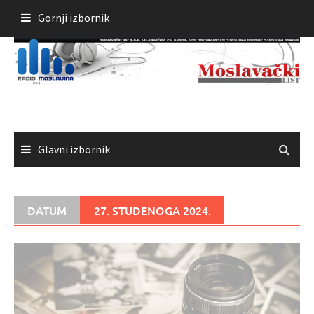
Skoči
Gornji izbornik
do
sadržaja
Glavni izbornik
DATUM
27. STUDENOGA 2024.