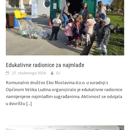
Edukativne radionice za najmlađe
27. studenoga 2024.
DJ
Komunalno društvo Eko Moslavina d.o.o. u suradnji s
Općinom Velika Ludina organiziralo je edukativne radionice
namijenjene najmlađim sugrađanima. Aktivnost se odvijala
u dvorištu
[...]