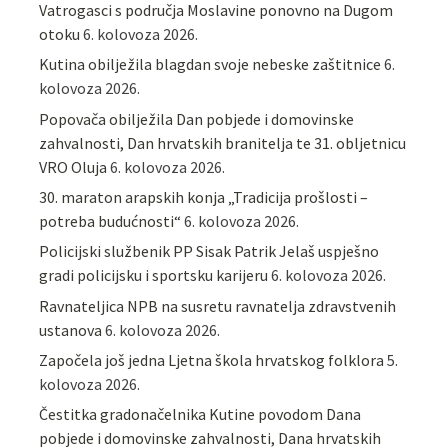
Vatrogasci s područja Moslavine ponovno na Dugom
otoku
6. kolovoza 2026.
Kutina obilježila blagdan svoje nebeske zaštitnice
6.
kolovoza 2026.
Popovača obilježila Dan pobjede i domovinske
zahvalnosti, Dan hrvatskih branitelja te 31. obljetnicu
VRO Oluja
6. kolovoza 2026.
30. maraton arapskih konja „Tradicija prošlosti –
potreba budućnosti“
6. kolovoza 2026.
Policijski službenik PP Sisak Patrik Jelaš uspješno
gradi policijsku i sportsku karijeru
6. kolovoza 2026.
Ravnateljica NPB na susretu ravnatelja zdravstvenih
ustanova
6. kolovoza 2026.
Započela još jedna Ljetna škola hrvatskog folklora
5.
kolovoza 2026.
Čestitka gradonačelnika Kutine povodom Dana
pobjede i domovinske zahvalnosti, Dana hrvatskih