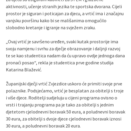
aktivnosti, učenje stranih jezika te sportska dvorana. Cijeli
prostor je siguran i poticajan za djecu, a vrtić ima i značajnu
vanjsku površinu kako bi se mališanima omogućilo
slobodno kretanje i igranje na svježem zraku.
„Ovaj vrtić je savršeno uređen, svaki kutak prostorije ima
svoju namjenu i svrhu za dječje obrazovanje i daljnji razvoj
te se kao studentica nadam da ću upravo ovdje jednoga dana
pronaći posao“, rekla je studentica prve godine studija
Katarina Blažević.
Županijski dječji vrtić Zvjezdice uskoro će primiti svoje prve
polaznike. Podsjećamo, vrtić je besplatan za obitelji s troje
i više djece. Roditelji sudjeluju u cijeni programa ovisno o
vrsti i trajanju programa pa je tako za obitelji s jednim
djetetom cjelodnevni boravak 50 eura, a poludnevni boravak
30 eura, za obitelji s dvoje djece cjelodnevni boravak iznosi
30 eura, a poludnevni boravak 20 eura.