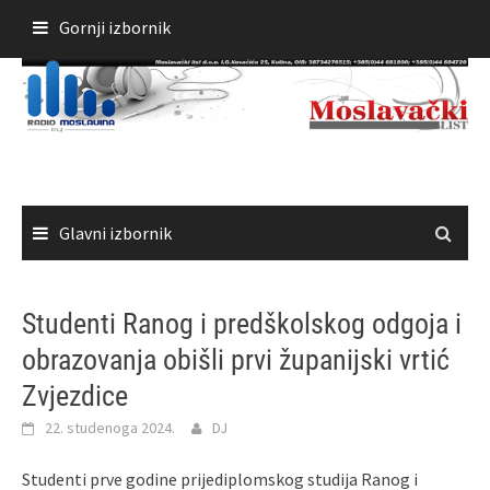
Skoči
Gornji izbornik
do
sadržaja
Glavni izbornik
Studenti Ranog i predškolskog odgoja i
obrazovanja obišli prvi županijski vrtić
Zvjezdice
22. studenoga 2024.
DJ
Studenti prve godine prijediplomskog studija Ranog i