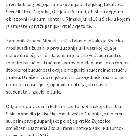
predškolskog odgoja i obrazovanja Učiteljskog fakulteta
Sveučilišta u Zagrebu, Odsjek u Petrinji, obišli su odgojno-
obrazovni i kulturni centar u Rimskoj ulici 19 u Sisku u kojem
je smješten prvi županijski vrtić Zvjezdice.
Zamjenik župana Mihael Jurić istaknuo je kako je Sisačko-
moslavačka županija prva županija u Hrvatskoj koja je
osnovala dječji vrtić. „Jako nam je bitno već sada raditi s
mladim budućim stručnim kadrovima. Nadamo se da ćemo u
što skoroj budućnosti ovdje omogućiti studentima stručnu
praksu. U našem županijskom vrtiću zajednički radimo na
dobrobiti naše djece, njihovih roditelja, ali i naših
studenata“, izjavio je Jurić.
Odgojno-obrazovni i kulturni centar u Rimskoj ulici 19 u
Sisku obnovila je Sisačko-moslavačka županija, a u njemu
su, osim prvog županijskog dječjeg vrtića Zvjezdice,
smješteni Glazbena škola Frana Lhotke Sisak i Kulturno-
povijesni centar SMŽ.