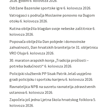
2026. godini
6. kolovoza 2026.
Održane Bazenske sportske igre
6. kolovoza 2026.
Vatrogasci s područja Moslavine ponovno na Dugom
otoku
6. kolovoza 2026.
Kutina obilježila blagdan svoje nebeske zaštitnice
6.
kolovoza 2026.
Popovača obilježila Dan pobjede i domovinske
zahvalnosti, Dan hrvatskih branitelja te 31. obljetnicu
VRO Oluja
6. kolovoza 2026.
30. maraton arapskih konja „Tradicija prošlosti –
potreba budućnosti“
6. kolovoza 2026.
Policijski službenik PP Sisak Patrik Jelaš uspješno
gradi policijsku i sportsku karijeru
6. kolovoza 2026.
Ravnateljica NPB na susretu ravnatelja zdravstvenih
ustanova
6. kolovoza 2026.
Započela još jedna Ljetna škola hrvatskog folklora
5.
kolovoza 2026.