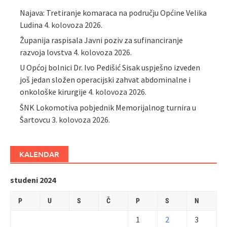
Najava: Tretiranje komaraca na području Općine Velika
Ludina
4. kolovoza 2026.
Županija raspisala Javni poziv za sufinanciranje
razvoja lovstva
4. kolovoza 2026.
U Općoj bolnici Dr. Ivo Pedišić Sisak uspješno izveden
još jedan složen operacijski zahvat abdominalne i
onkološke kirurgije
4. kolovoza 2026.
ŠNK Lokomotiva pobjednik Memorijalnog turnira u
Šartovcu
3. kolovoza 2026.
KALENDAR
studeni 2024
P
U
S
Č
P
S
N
1
2
3