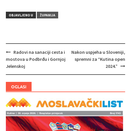
OBJAVLJENO U
ŽUPANIJA
Radovi na sanaciji cesta i
Nakon uspjeha u Sloveniji,
Navigacija
mostova u Podbrđu i Gornjoj
spremni za “Kutina open
objava
Jelenskoj
2024.”
OGLASI