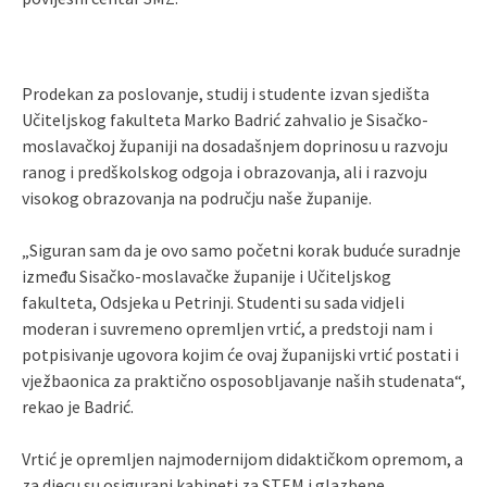
Prodekan za poslovanje, studij i studente izvan sjedišta
Učiteljskog fakulteta Marko Badrić zahvalio je Sisačko-
moslavačkoj županiji na dosadašnjem doprinosu u razvoju
ranog i predškolskog odgoja i obrazovanja, ali i razvoju
visokog obrazovanja na području naše županije.
„Siguran sam da je ovo samo početni korak buduće suradnje
između Sisačko-moslavačke županije i Učiteljskog
fakulteta, Odsjeka u Petrinji. Studenti su sada vidjeli
moderan i suvremeno opremljen vrtić, a predstoji nam i
potpisivanje ugovora kojim će ovaj županijski vrtić postati i
vježbaonica za praktično osposobljavanje naših studenata“,
rekao je Badrić.
Vrtić je opremljen najmodernijom didaktičkom opremom, a
za djecu su osigurani kabineti za STEM i glazbene