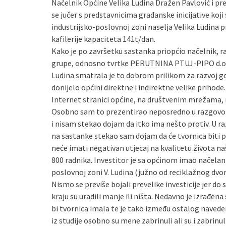
Načelnik Općine Velika Ludina Dražen Pavlović i pr
se jučer s predstavnicima građanske inicijative koji 
industrijsko-poslovnoj zoni naselja Velika Ludina
kafilerije kapaciteta 141t/dan.
Kako je po završetku sastanka priopćio načelnik, 
grupe, odnosno tvrtke PERUTNINA PTUJ-PIPO d.o.o.
Ludina smatrala je to dobrom prilikom za razvoj g
donijelo općini direktne i indirektne velike prihode.
Internet stranici općine, na društvenim mrežama, n
Osobno sam to prezentirao neposredno u razgovoru 
i nisam stekao dojam da itko ima nešto protiv. U raz
na sastanke stekao sam dojam da će tvornica biti pr
neće imati negativan utjecaj na kvalitetu života naš
800 radnika. Investitor je sa općinom imao načelan
poslovnoj zoni V. Ludina (južno od reciklažnog dvoriš
Nismo se previše bojali prevelike investicije jer do sa
kraju su uradili manje ili ništa. Nedavno je izrađena
bi tvornica imala te je tako između ostalog navedeno 
iz studije osobno su mene zabrinuli ali su i zabrinuli