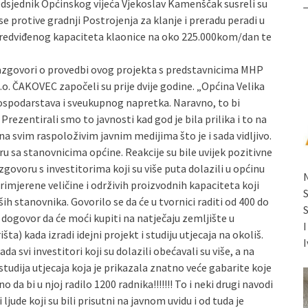
edsjednik Općinskog vijeća Vjekoslav Kamenščak susreli su
se protive gradnji Postrojenja za klanje i preradu peradi u
 predviđenog kapaciteta klaonice na oko 225.000kom/dan te
razgovori o provedbi ovog projekta s predstavnicima MHP
 ČAKOVEC započeli su prije dvije godine. „Općina Velika
ospodarstava i sveukupnog napretka. Naravno, to bi
 Prezentirali smo to javnosti kad god je bila prilika i to na
a svim raspoloživim javnim medijima što je i sada vidljivo.
sa stanovnicima općine. Reakcije su bile uvijek pozitivne
govoru s investitorima koji su više puta dolazili u općinu
imjerene veličine i održivih proizvodnih kapaciteta koji
ih stanovnika. Govorilo se da će u tvornici raditi od 400 do
 dogovor da će moći kupiti na natječaju zemljište u
ta) kada izradi idejni projekt i studiju utjecaja na okoliš.
I
da svi investitori koji su dolazili obećavali su više, a na
 studija utjecaja koja je prikazala znatno veće gabarite koje
da bi u njoj radilo 1200 radnika!!!!!!! To i neki drugi navodi
 ljude koji su bili prisutni na javnom uvidu i od tuda je