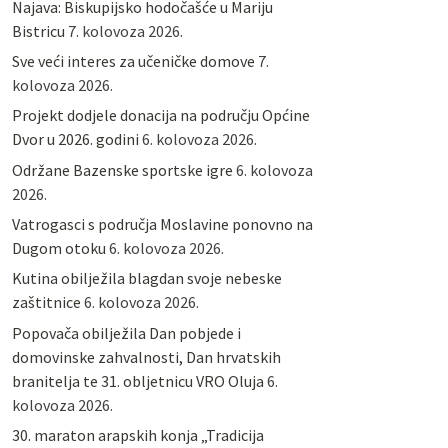
Najava: Biskupijsko hodočašće u Mariju
Bistricu
7. kolovoza 2026.
Sve veći interes za učeničke domove
7.
kolovoza 2026.
Projekt dodjele donacija na području Općine
Dvor u 2026. godini
6. kolovoza 2026.
Održane Bazenske sportske igre
6. kolovoza
2026.
Vatrogasci s područja Moslavine ponovno na
Dugom otoku
6. kolovoza 2026.
Kutina obilježila blagdan svoje nebeske
zaštitnice
6. kolovoza 2026.
Popovača obilježila Dan pobjede i
domovinske zahvalnosti, Dan hrvatskih
branitelja te 31. obljetnicu VRO Oluja
6.
kolovoza 2026.
30. maraton arapskih konja „Tradicija