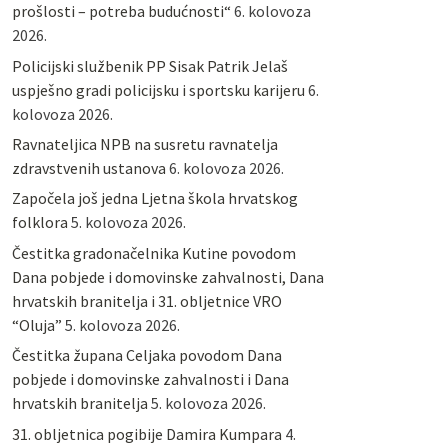
prošlosti – potreba budućnosti“
6. kolovoza
2026.
Policijski službenik PP Sisak Patrik Jelaš
uspješno gradi policijsku i sportsku karijeru
6.
kolovoza 2026.
Ravnateljica NPB na susretu ravnatelja
zdravstvenih ustanova
6. kolovoza 2026.
Započela još jedna Ljetna škola hrvatskog
folklora
5. kolovoza 2026.
Čestitka gradonačelnika Kutine povodom
Dana pobjede i domovinske zahvalnosti, Dana
hrvatskih branitelja i 31. obljetnice VRO
“Oluja”
5. kolovoza 2026.
Čestitka župana Celjaka povodom Dana
pobjede i domovinske zahvalnosti i Dana
hrvatskih branitelja
5. kolovoza 2026.
31. obljetnica pogibije Damira Kumpara
4.