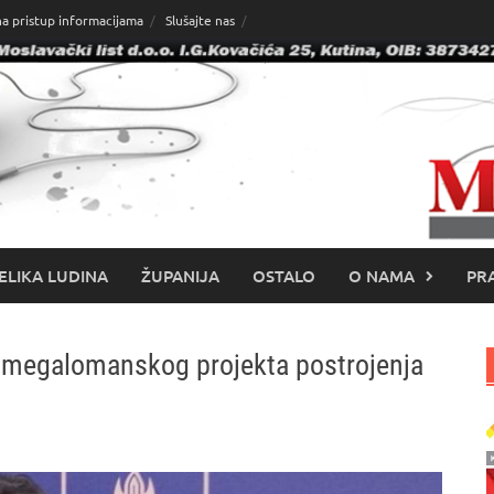
na pristup informacijama
Slušajte nas
ELIKA LUDINA
ŽUPANIJA
OSTALO
O NAMA
PRA
d megalomanskog projekta postrojenja