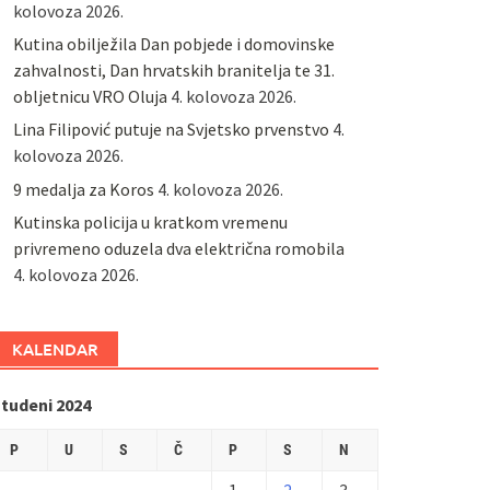
kolovoza 2026.
Kutina obilježila Dan pobjede i domovinske
zahvalnosti, Dan hrvatskih branitelja te 31.
obljetnicu VRO Oluja
4. kolovoza 2026.
Lina Filipović putuje na Svjetsko prvenstvo
4.
kolovoza 2026.
9 medalja za Koros
4. kolovoza 2026.
Kutinska policija u kratkom vremenu
privremeno oduzela dva električna romobila
4. kolovoza 2026.
KALENDAR
studeni 2024
P
U
S
Č
P
S
N