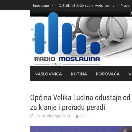
Skoči
Impresum
CJENIK USLUGA radio, web, novine
Pravo 
do
sadržaja
NASLOVNICA
KUTINA
POPOVAČA
V
Općina Velika Ludina odustaje o
za klanje i preradu peradi
12. studenoga 2024.
DJ