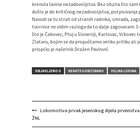
krenula lavina nezadovoljstva. Bez obzira što sam 
došlo je do kritičnog nezadovoljstva, potpisivanja 
Navodi se tu strah od stranih radnika, smrada, zag
tvornice ne vidim razloga da to dalje zagovaram. 
što je Čakovec, Ptuj u Sloveniji, Karlovac, Vrbovec
Zlataru, bojim se da propuštamo veliku priliku ali p
priopćio je načelnik Dražen Pavlović.
OBJAVLJENO U
NEKATEGORIZIRANO
VELIKA LUDINA
Lokomotiva prvak jesenskog dijela prvenstva 
Navigacija
ŽNL
objava