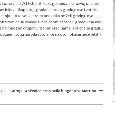
u tome vidio VELIKU priliku za gospodarski razvoj općine,
peticije velikog broja građana protiv gradnje ove tvornice.
ađenja… Ako veliki broj stanovnika ne želi gradnju ove
S obzirom da su ovakve tvornice smještene u gradovima kao
 te na mnogim drugim urbanim sredinama, a slična se gradi u
oštujem volju naroda i tvornice na ovoj lokaciji neće biti!“-
2.
Gornja Gračenica proslavila blagdan sv. Martina