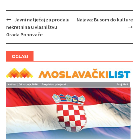
Javni natječaj za prodaju
Najava: Busom do kulture
Navigacija
nekretnina u vlasništvu
objava
Grada Popovače
OGLASI