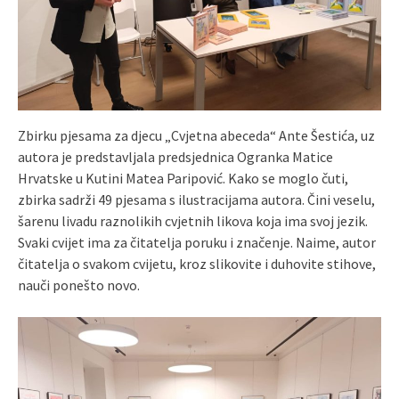
Zbirku pjesama za djecu „Cvjetna abeceda“ Ante Šestića, uz
autora je predstavljala predsjednica Ogranka Matice
Hrvatske u Kutini Matea Paripović. Kako se moglo čuti,
zbirka sadrži 49 pjesama s ilustracijama autora. Čini veselu,
šarenu livadu raznolikih cvjetnih likova koja ima svoj jezik.
Svaki cvijet ima za čitatelja poruku i značenje. Naime, autor
čitatelja o svakom cvijetu, kroz slikovite i duhovite stihove,
nauči ponešto novo.