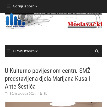
Skoči
Gornji izbornik
do
sadržaja
Glavni izbornik
U Kulturno-povijesnom centru SMŽ
predstavljena djela Marijana Kusa i
Ante Šestića
30. listopada 2024.
DJ