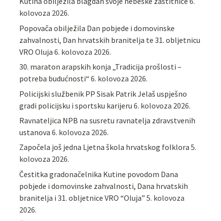
Kutina obilježila blagdan svoje nebeske zaštitnice
6.
kolovoza 2026.
Popovača obilježila Dan pobjede i domovinske
zahvalnosti, Dan hrvatskih branitelja te 31. obljetnicu
VRO Oluja
6. kolovoza 2026.
30. maraton arapskih konja „Tradicija prošlosti –
potreba budućnosti“
6. kolovoza 2026.
Policijski službenik PP Sisak Patrik Jelaš uspješno
gradi policijsku i sportsku karijeru
6. kolovoza 2026.
Ravnateljica NPB na susretu ravnatelja zdravstvenih
ustanova
6. kolovoza 2026.
Započela još jedna Ljetna škola hrvatskog folklora
5.
kolovoza 2026.
Čestitka gradonačelnika Kutine povodom Dana
pobjede i domovinske zahvalnosti, Dana hrvatskih
branitelja i 31. obljetnice VRO “Oluja”
5. kolovoza
2026.