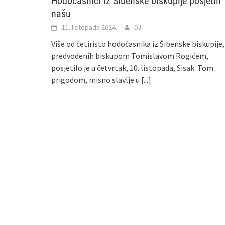
Hodočasnici iz Šibenske biskupije posjetili
našu
11. listopada 2024.
DJ
Više od četiristo hodočasnika iz Šibenske biskupije,
predvođenih biskupom Tomislavom Rogićem,
posjetilo je u četvrtak, 10. listopada, Sisak. Tom
prigodom, misno slavlje u
[...]