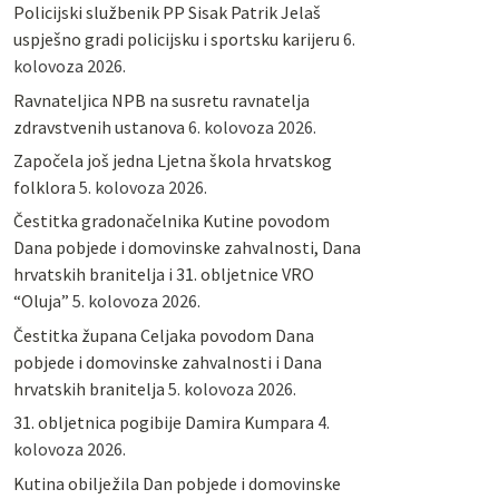
Policijski službenik PP Sisak Patrik Jelaš
uspješno gradi policijsku i sportsku karijeru
6.
kolovoza 2026.
Ravnateljica NPB na susretu ravnatelja
zdravstvenih ustanova
6. kolovoza 2026.
Započela još jedna Ljetna škola hrvatskog
folklora
5. kolovoza 2026.
Čestitka gradonačelnika Kutine povodom
Dana pobjede i domovinske zahvalnosti, Dana
hrvatskih branitelja i 31. obljetnice VRO
“Oluja”
5. kolovoza 2026.
Čestitka župana Celjaka povodom Dana
pobjede i domovinske zahvalnosti i Dana
hrvatskih branitelja
5. kolovoza 2026.
31. obljetnica pogibije Damira Kumpara
4.
kolovoza 2026.
Kutina obilježila Dan pobjede i domovinske