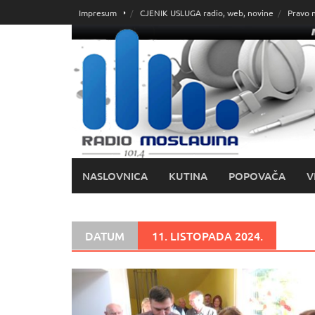
Skoči
Impresum
CJENIK USLUGA radio, web, novine
Pravo 
do
sadržaja
NASLOVNICA
KUTINA
POPOVAČA
V
DATUM
11. LISTOPADA 2024.