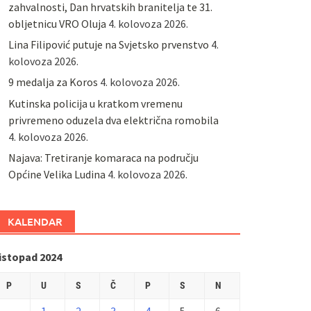
zahvalnosti, Dan hrvatskih branitelja te 31.
obljetnicu VRO Oluja
4. kolovoza 2026.
Lina Filipović putuje na Svjetsko prvenstvo
4.
kolovoza 2026.
9 medalja za Koros
4. kolovoza 2026.
Kutinska policija u kratkom vremenu
privremeno oduzela dva električna romobila
4. kolovoza 2026.
Najava: Tretiranje komaraca na području
Općine Velika Ludina
4. kolovoza 2026.
KALENDAR
listopad 2024
P
U
S
Č
P
S
N