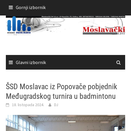
Skoči
Gornji izbornik
do
sadržaja
Glavni izbornik
ŠSD Moslavac iz Popovače pobjednik
Međugradskog turnira u badmintonu
18. listopada 2024.
DJ