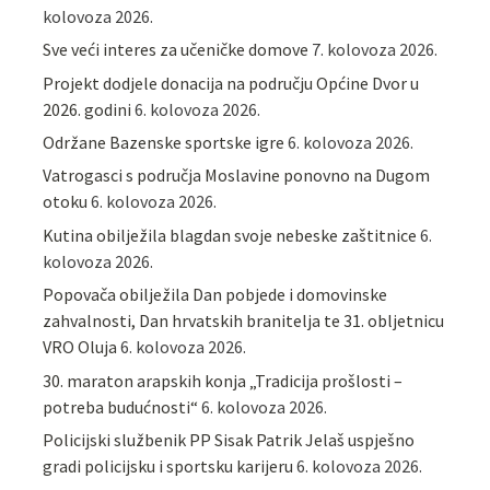
kolovoza 2026.
Sve veći interes za učeničke domove
7. kolovoza 2026.
Projekt dodjele donacija na području Općine Dvor u
2026. godini
6. kolovoza 2026.
Održane Bazenske sportske igre
6. kolovoza 2026.
Vatrogasci s područja Moslavine ponovno na Dugom
otoku
6. kolovoza 2026.
Kutina obilježila blagdan svoje nebeske zaštitnice
6.
kolovoza 2026.
Popovača obilježila Dan pobjede i domovinske
zahvalnosti, Dan hrvatskih branitelja te 31. obljetnicu
VRO Oluja
6. kolovoza 2026.
30. maraton arapskih konja „Tradicija prošlosti –
potreba budućnosti“
6. kolovoza 2026.
Policijski službenik PP Sisak Patrik Jelaš uspješno
gradi policijsku i sportsku karijeru
6. kolovoza 2026.