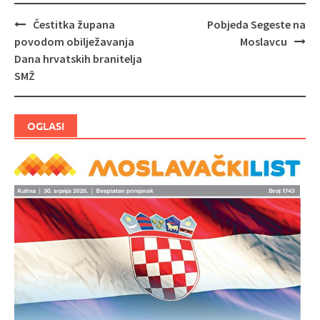
Čestitka župana
Pobjeda Segeste na
Navigacija
povodom obilježavanja
Moslavcu
objava
Dana hrvatskih branitelja
SMŽ
OGLASI