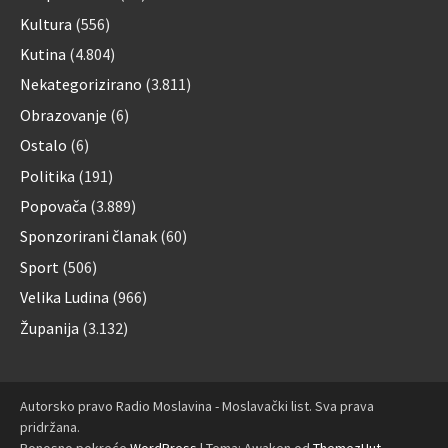
Kultura
(556)
Kutina
(4.804)
Nekategorizirano
(3.811)
Obrazovanje
(6)
Ostalo
(6)
Politika
(191)
Popovača
(3.889)
Sponzorirani članak
(60)
Sport
(506)
Velika Ludina
(966)
Županija
(3.132)
Autorsko pravo Radio Moslavina - Moslavački list. Sva prava
pridržana.
Ponosno pokreće
WordPress
|
Tema: Awaken od
ThemezHut