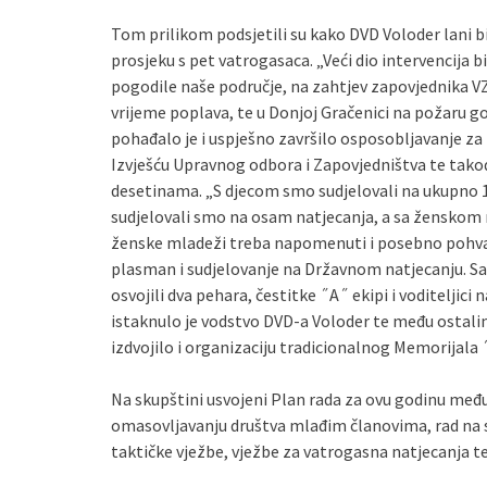
Tom prilikom podsjetili su kako DVD Voloder lani bi
prosjeku s pet vatrogasaca. „Veći dio intervencija
pogodile naše područje, na zahtjev zapovjednika V
vrijeme poplava, te u Donjoj Gračenici na požaru 
pohađalo je i uspješno završilo osposobljavanje za 
Izvješću Upravnog odbora i Zapovjedništva te takođ
desetinama. „S djecom smo sudjelovali na ukupno 1
sudjelovali smo na osam natjecanja, a sa ženskom n
ženske mladeži treba napomenuti i posebno pohval
plasman i sudjelovanje na Državnom natjecanju. Sa
osvojili dva pehara, čestitke ˝A˝ ekipi i voditelji
istaknulo je vodstvo DVD-a Voloder te među ostali
izdvojilo i organizaciju tradicionalnog Memorijala
Na skupštini usvojeni Plan rada za ovu godinu međ
omasovljavanju društva mlađim članovima, rad na 
taktičke vježbe, vježbe za vatrogasna natjecanja