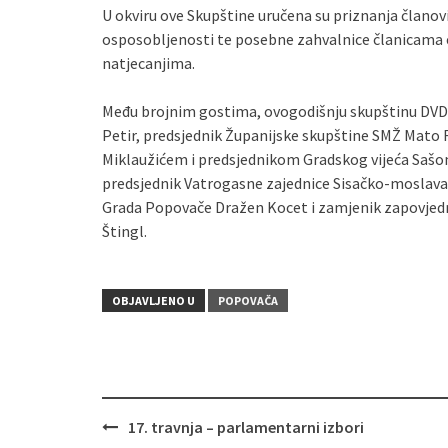
U okviru ove Skupštine uručena su priznanja članov
osposobljenosti te posebne zahvalnice članicama 
natjecanjima.
Među brojnim gostima, ovogodišnju skupštinu DVD-
Petir, predsjednik Županijske skupštine SMŽ Mato
Miklaužićem i predsjednikom Gradskog vijeća Sašo
predsjednik Vatrogasne zajednice Sisačko-moslavač
Grada Popovače Dražen Kocet i zamjenik zapovjedni
Štingl.
OBJAVLJENO U
POPOVAČA
17. travnja – parlamentarni izbori
Navigacija