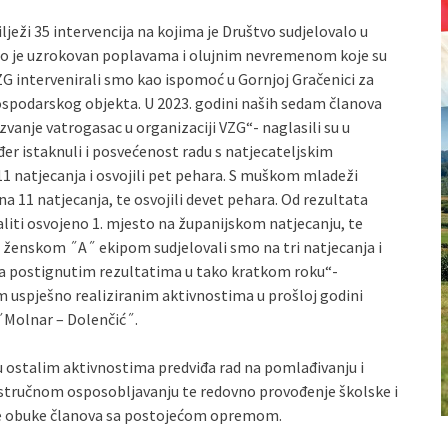
lježi 35 intervencija na kojima je Društvo sudjelovalo u
 bio je uzrokovan poplavama i olujnim nevremenom koje su
ZG intervenirali smo kao ispomoć u Gornjoj Gračenici za
gospodarskog objekta. U 2023. godini naših sedam članova
zvanje vatrogasac u organizaciji VZG“- naglasili su u
er istaknuli i posvećenost radu s natjecateljskim
1 natjecanja i osvojili pet pehara. S muškom mladeži
a 11 natjecanja, te osvojili devet pehara. Od rezultata
iti osvojeno 1. mjesto na županijskom natjecanju, te
 ženskom ˝A˝ ekipom sudjelovali smo na tri natjecanja i
ci na postignutim rezultatima u tako kratkom roku“-
m uspješno realiziranim aktivnostima u prošloj godini
 ˝Molnar – Dolenčić˝.
u ostalim aktivnostima predviđa rad na pomlađivanju i
stručnom osposobljavanju te redovno provođenje školske i
 te obuke članova sa postojećom opremom.