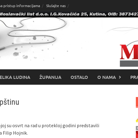
na pristup informacijama
Slušajte nas
ELIKA LUDINA
ŽUPANIJA
OSTALO
O NAMA
PRA
pštinu
oj su osvrt na rad u protekloj godini predstavili
 Filip Hojnik.