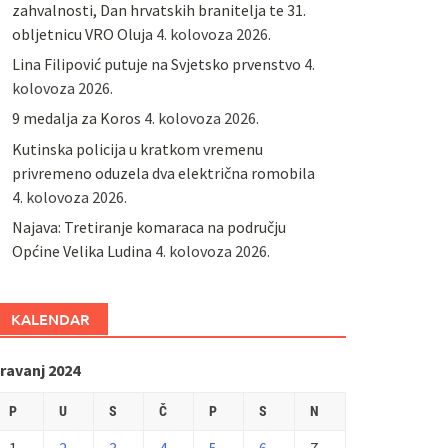
zahvalnosti, Dan hrvatskih branitelja te 31.
obljetnicu VRO Oluja
4. kolovoza 2026.
Lina Filipović putuje na Svjetsko prvenstvo
4.
kolovoza 2026.
9 medalja za Koros
4. kolovoza 2026.
Kutinska policija u kratkom vremenu
privremeno oduzela dva električna romobila
4. kolovoza 2026.
Najava: Tretiranje komaraca na području
Općine Velika Ludina
4. kolovoza 2026.
KALENDAR
ravanj 2024
P
U
S
Č
P
S
N