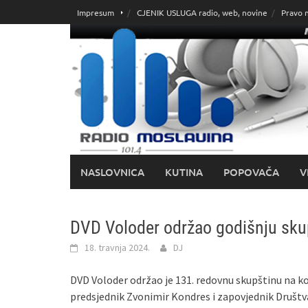
Skoči
Impresum
CJENIK USLUGA radio, web, novine
Pravo 
do
sadržaja
NASLOVNICA
KUTINA
POPOVAČA
V
DVD Voloder održao godišnju sku
18. travnja 2024.
DJ
DVD Voloder održao je 131. redovnu skupštinu na koj
predsjednik Zvonimir Kondres i zapovjednik Društva