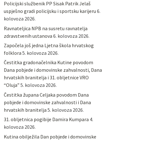
Policijski službenik PP Sisak Patrik Jelaš
uspješno gradi policijsku i sportsku karijeru
6.
kolovoza 2026.
Ravnateljica NPB na susretu ravnatelja
zdravstvenih ustanova
6. kolovoza 2026.
Započela još jedna Ljetna škola hrvatskog
folklora
5. kolovoza 2026.
Čestitka gradonačelnika Kutine povodom
Dana pobjede i domovinske zahvalnosti, Dana
hrvatskih branitelja i 31. obljetnice VRO
“Oluja”
5. kolovoza 2026.
Čestitka župana Celjaka povodom Dana
pobjede i domovinske zahvalnosti i Dana
hrvatskih branitelja
5. kolovoza 2026.
31. obljetnica pogibije Damira Kumpara
4.
kolovoza 2026.
Kutina obilježila Dan pobjede i domovinske