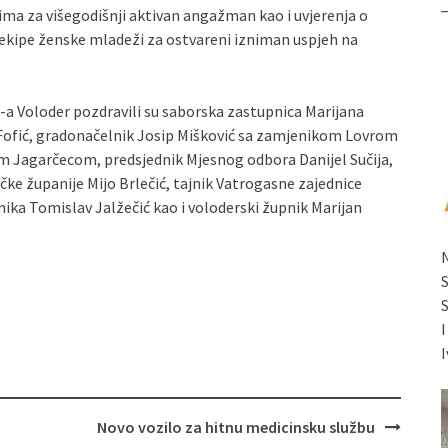
ima za višegodišnji aktivan angažman kao i uvjerenja o
ekipe ženske mladeži za ostvareni izniman uspjeh na
a Voloder pozdravili su saborska zastupnica Marijana
 Fofić, gradonačelnik Josip Mišković sa zamjenikom Lovrom
m Jagarčecom, predsjednik Mjesnog odbora Danijel Sučija,
ke županije Mijo Brlečić, tajnik Vatrogasne zajednice
ka Tomislav Jalžečić kao i voloderski župnik Marijan
I
Novo vozilo za hitnu medicinsku službu