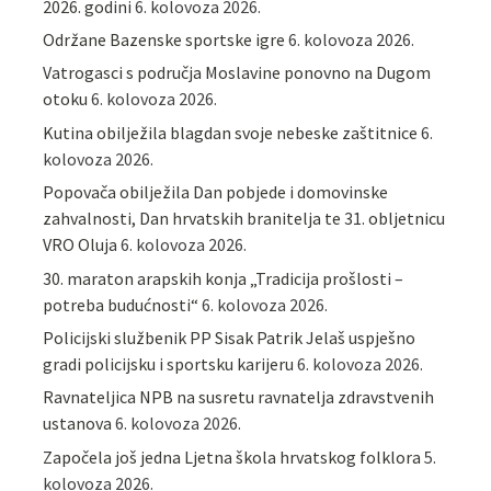
2026. godini
6. kolovoza 2026.
Održane Bazenske sportske igre
6. kolovoza 2026.
Vatrogasci s područja Moslavine ponovno na Dugom
otoku
6. kolovoza 2026.
Kutina obilježila blagdan svoje nebeske zaštitnice
6.
kolovoza 2026.
Popovača obilježila Dan pobjede i domovinske
zahvalnosti, Dan hrvatskih branitelja te 31. obljetnicu
VRO Oluja
6. kolovoza 2026.
30. maraton arapskih konja „Tradicija prošlosti –
potreba budućnosti“
6. kolovoza 2026.
Policijski službenik PP Sisak Patrik Jelaš uspješno
gradi policijsku i sportsku karijeru
6. kolovoza 2026.
Ravnateljica NPB na susretu ravnatelja zdravstvenih
ustanova
6. kolovoza 2026.
Započela još jedna Ljetna škola hrvatskog folklora
5.
kolovoza 2026.