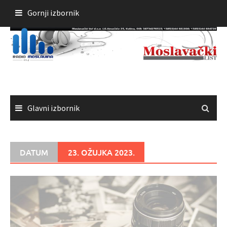
Skoči
Gornji izbornik
do
sadržaja
Glavni izbornik
DATUM
23. OŽUJKA 2023.