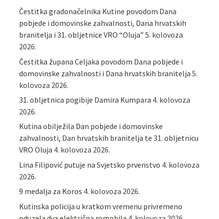
Čestitka gradonačelnika Kutine povodom Dana
pobjede i domovinske zahvalnosti, Dana hrvatskih
branitelja i 31. obljetnice VRO “Oluja”
5. kolovoza
2026.
Čestitka župana Celjaka povodom Dana pobjede i
domovinske zahvalnosti i Dana hrvatskih branitelja
5.
kolovoza 2026.
31. obljetnica pogibije Damira Kumpara
4. kolovoza
2026.
Kutina obilježila Dan pobjede i domovinske
zahvalnosti, Dan hrvatskih branitelja te 31. obljetnicu
VRO Oluja
4. kolovoza 2026.
Lina Filipović putuje na Svjetsko prvenstvo
4. kolovoza
2026.
9 medalja za Koros
4. kolovoza 2026.
Kutinska policija u kratkom vremenu privremeno
oduzela dva električna romobila
4. kolovoza 2026.